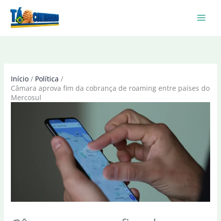
Ir
para
o
conteúdo
Início
Política
Câmara aprova fim da cobrança de roaming entre países do
Mercosul