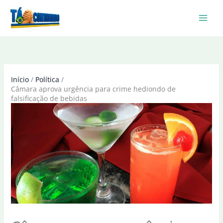
Ir
para
o
conteúdo
Início
Política
Câmara aprova urgência para crime hediondo de
falsificação de bebidas