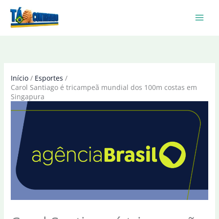
Ir
para
o
conteúdo
Início
Esportes
Carol Santiago é tricampeã mundial dos 100m costas em
Singapura