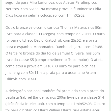
segunda para Mira Larionova, dos Atletas Paralímpicos
Neutros, com 56s33. Na mesma prova, a fluminense Lidia
Cruz ficou na sétima colocação, com 1min02s02.
Outro bronze veio com o carioca Thomaz Matera, nos 50m
livre para a classe S11 (cegos), com tempo de 26s11. O ouro
foi para o tcheco David Kratochvil, com 25s52, e a prata,
para o espanhol Mahamadou Dambelleh Jarra, com 25s88.
O terceiro bronze do dia foi de Samuel Oliveira, nos 50m
livre da classe S5 (comprometimento físico-motor). O atleta
completou a prova em 31s67. O ouro foi para o chinês
Jincheng com 30s11, e a prata para o ucraniano Artem
Oliinyk, com 31s41.
A delegação nacional também foi premiada com a prata do
paulista Gabriel Bandeira, nos 200m livre para a classe S14
(deficiência intelectual), com o tempo de 1min52s03. O ouro
foi para o britânico Ellard Willian Ellard, que estabeleceu