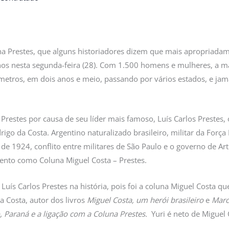
na Prestes, que alguns historiadores dizem que mais apropriada
nos nesta segunda-feira (28). Com 1.500 homens e mulheres, a ma
metros, em dois anos e meio, passando por vários estados, e jama
restes por causa de seu líder mais famoso, Luís Carlos Preste
go da Costa. Argentino naturalizado brasileiro, militar da Força 
a de 1924, conflito entre militares de São Paulo e o governo de A
nto como Coluna Miguel Costa – Prestes.
a Luís Carlos Prestes na história, pois foi a coluna Miguel Costa q
za Costa, autor dos livros
Miguel Costa, um herói brasileiro
e
Marc
o, Paraná e a ligação com a Coluna Prestes.
Yuri é neto de Miguel 