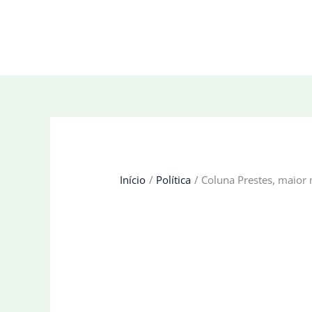
Ir
para
o
conteúdo
Início
Política
Coluna Prestes, maior