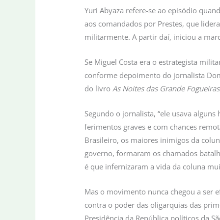
Yuri Abyaza refere-se ao episódio quand
aos comandados por Prestes, que lidera
militarmente. A partir daí, iniciou a 
Se Miguel Costa era o estrategista mili
conforme depoimento do jornalista Do
do livro
As Noites das Grande Fogueiras
Segundo o jornalista, “ele usava alguns 
ferimentos graves e com chances remotas
Brasileiro, os maiores inimigos da colu
governo, formaram os chamados batalhõ
é que infernizaram a vida da coluna mui
Mas o movimento nunca chegou a ser efe
contra o poder das oligarquias das pri
Presidência da República políticos da S