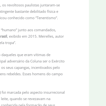
, os revoltosos paulistas juntaram-se
ngente bastante debilitado física e
 ficou conhecido como “Tenentismo”.
ais “humano” junto aos comandados,
rasil
, exibido em 2015. Meirelles, autor
la tropa”.
do daqueles que eram vítimas de
pal adversário da Coluna ser o Exército
o os seus capangas, incentivados pelo
ovens rebeldes. Esses homens do campo
 foi marcada pelo aspecto insurrecional
m leite, quando se revezavam na
ou conhecida pela formação de seus