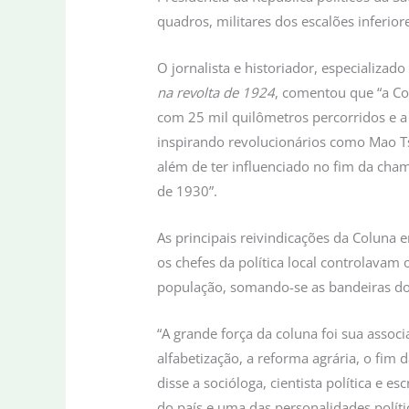
quadros, militares dos escalões inferio
O jornalista e historiador, especializa
na revolta de 1924
, comentou que “a Col
com 25 mil quilômetros percorridos e a
inspirando revolucionários como Mao Ts
além de ter influenciado no fim da cham
de 1930”.
As principais reivindicações da Coluna
os chefes da política local controlavam
população, somando-se as bandeiras do f
“A grande força da coluna foi sua associ
alfabetização, a reforma agrária, o fim d
disse a socióloga, cientista política e 
do país e uma das personalidades políti