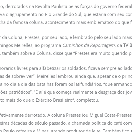
o, derrotados na Revolta Paulista pelas forças do governo federal
va o agrupamento no Rio Grande do Sul, que estaria com seu conti
marcha da famosa coluna, acontecimento mais emblemático do que
tar da Coluna, Prestes, por seu lado, é lembrado pelo seu lado m
mingos Meirelles, ao programa
Caminhos da Reportagem
, da
TV B
, também sobre a Coluna, disse que “Prestes era muito querido pe
horários livres para alfabetizar os soldados, ficava sempre ao la
 de sobreviver”. Meirelles lembrou ainda que, apesar de o princi
na no dia a dia das batalhas foram os latifundiários, “que armand
es patrióticos”. “E aí é que começa realmente a desgraça dos j
to mais do que o Exército Brasileiro”, completou.
tivamente derrotado. A coluna Prestes (ou Miguel Costa-Prestes)
meiras décadas do século passado, a chamada política do café co
ão Paulo cafeeira e Minas, grande produtor de leite. Também fic