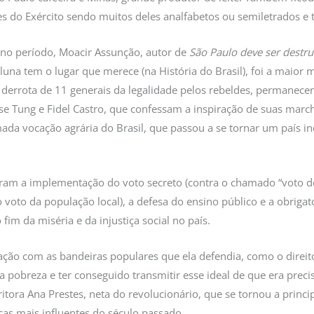
res do Exército sendo muitos deles analfabetos ou semiletrados 
do no período, Moacir Assunção, autor de
São Paulo deve ser destru
una tem o lugar que merece (na História do Brasil), foi a maior 
 derrota de 11 generais da legalidade pelos rebeldes, permanece
e Tung e Fidel Castro, que confessam a inspiração de suas march
ada vocação agrária do Brasil, que passou a se tornar um país in
 eram a implementação do voto secreto (contra o chamado “voto d
 o voto da população local), a defesa do ensino público e a obrig
im da miséria e da injustiça social no país.
ação com as bandeiras populares que ela defendia, como o direito 
a pobreza e ter conseguido transmitir esse ideal de que era preciso
escritora Ana Prestes, neta do revolucionário, que se tornou a pri
cas mais influentes do século passado.