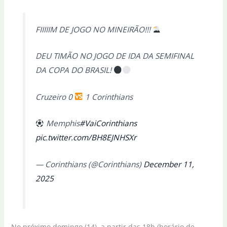
FIIIIIM DE JOGO NO MINEIRÃO!!!
DEU TIMÃO NO JOGO DE IDA DA SEMIFINAL
DA COPA DO BRASIL!
Cruzeiro 0
1 Corinthians
Memphis
#VaiCorinthians
pic.twitter.com/BH8EJNHSXr
— Corinthians (@Corinthians)
December 11,
2025
No próximo domingo (14), a partir das 18h (horário de