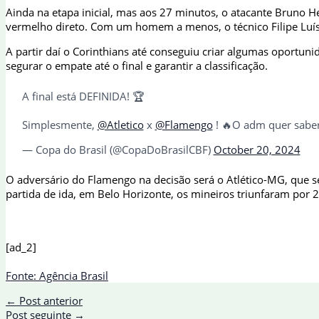
Ainda na etapa inicial, mas aos 27 minutos, o atacante Bruno 
vermelho direto. Com um homem a menos, o técnico Filipe Luís d
A partir daí o Corinthians até conseguiu criar algumas oportu
segurar o empate até o final e garantir a classificação.
A final está DEFINIDA! 🏆
Simplesmente,
@Atletico
x
@Flamengo
! 🔥O adm quer sabe
— Copa do Brasil (@CopaDoBrasilCBF)
October 20, 2024
O adversário do Flamengo na decisão será o Atlético-MG, que s
partida de ida, em Belo Horizonte, os mineiros triunfaram por 
[ad_2]
Fonte: Agência Brasil
←
Post anterior
Post seguinte
→