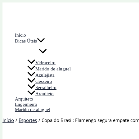
Ir
para
o
conteúdo
Início
Dicas Úteis
Vidraceiro
Marido de aluguel
Azulejista
Gesseiro
Serralheiro
Arquiteto
Arquiteto
Engenheiro
Marido de aluguel
Início
Esportes
Copa do Brasil: Flamengo segura empate com 