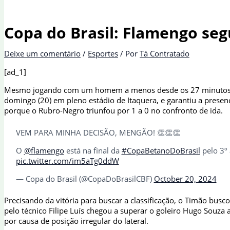
Copa do Brasil: Flamengo seg
Deixe um comentário
/
Esportes
/ Por
Tá Contratado
[ad_1]
Mesmo jogando com um homem a menos desde os 27 minutos do
domingo (20) em pleno estádio de Itaquera, e garantiu a presença
porque o Rubro-Negro triunfou por 1 a 0 no confronto de ida.
VEM PARA MINHA DECISÃO, MENGÃO! 👏👏👏
O
@flamengo
está na final da
#CopaBetanoDoBrasil
pelo 3º 
pic.twitter.com/im5aTg0ddW
— Copa do Brasil (@CopaDoBrasilCBF)
October 20, 2024
Precisando da vitória para buscar a classificação, o Timão bu
pelo técnico Filipe Luís chegou a superar o goleiro Hugo Souza
por causa de posição irregular do lateral.