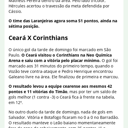
Matheus Pereira dentro da área. Pelo lado tricolor,
Hércules acertou o travessão da meta defendida por
Cássio.
O time das Laranjeiras agora soma 51 pontos, ainda na
sétima posição.
Ceará X Corinthians
O único gol da tarde de domingo foi marcado em São
Paulo.
O Ceará visitou o Corinthians na Neo Química
Arena e saiu com a vitória pelo placar mínimo.
O gol foi
marcado aos 31 minutos do primeiro tempo, quando o
Vozão teve contra-ataque e Pedro Henrique encontrou
Galeano livre na área. Ele finalizou de primeira e marcou.
O resultado levou a equipe cearense aos mesmos 42
pontos e 11 vitórias do Timão
, mas por ter um saldo de
gols melhor (1 contra -3) o Ceará fica à frente na tabela,
em 12º.
No outro duelo da tarde de domingo, nada de gols em
Salvador. Vitória e Botafogo ficaram no 0 a 0 no Barradão.
O resultado manteve o Leão baiano momentaneamente