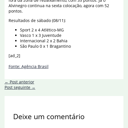
fora da zona de rebaixamento, com 35 pontos. Já o
Alvinegro continua na sexta colocação, agora com 52
pontos.
Resultados de sábado (08/11):
Sport 2 x 4 Atlético-MG
Vasco 1 x 3 Juventude
Internacional 2 x 2 Bahia
São Paulo 0 x 1 Bragantino
[ad_2]
Fonte: Agência Brasil
←
Post anterior
Post seguinte
→
Deixe um comentário