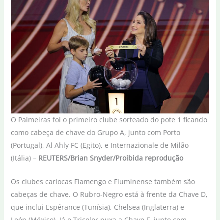
O Palmeiras foi o primeiro clube sorteado do pote 1 ficando
como cabeça de chave do Grupo A, junto com Porto
(Portugal), Al Ahly FC (Egito), e Internazionale de Milão
(Itália) –
REUTERS/Brian Snyder/Proibida reprodução
Os clubes cariocas Flamengo e Fluminense também são
cabeças de chave. O Rubro-Negro está à frente da Chave D,
que inclui Espérance (Tunísia), Chelsea (Inglaterra) e
León (México). Já o Tricolor puxa a Chave F, junto com