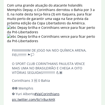
Com uma grande atuação do atacante holandês
Memphis Depay, o Corinthians derrotou o Bahia por 3 a
0, na noite desta terça-feira (3) em Itaquera, para ficar
muito perto de garantir uma vaga na fase prévia da
próxima edição da Copa Libertadores da América.
FIIIIIIIIIIIIIIIM DE JOGO NA NEO QUÍMICA ARENA,
FIEL!!!!!!!!! 🏴🏳️
O SPORT CLUB CORINTHIANS PAULISTA VENCE
MAIS UMA NO BRASILEIRÃO E CHEGA A OITO
VITÓRIAS SEGUIDAS!!!!!!!!!!!!! 💪🏾
Corinthians 3 🆚 0 Bahia
⚽⚽ Memphis
⚽ Yuri Alberto
#VaiCorinthians
pic.twitter.com/9z1r8urAHX