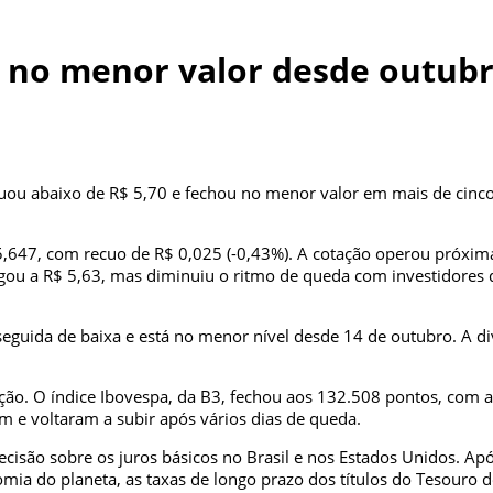
ha no menor valor desde outub
nuou abaixo de R$ 5,70 e fechou no menor valor em mais de cinc
$ 5,647, com recuo de R$ 0,025 (-0,43%). A cotação operou próxi
hegou a R$ 5,63, mas diminuiu o ritmo de queda com investidore
seguida de baixa e está no menor nível desde 14 de outubro. A 
o. O índice Ibovespa, da B3, fechou aos 132.508 pontos, com al
 e voltaram a subir após vários dias de queda.
ecisão sobre os juros básicos no Brasil e nos Estados Unidos. Ap
ia do planeta, as taxas de longo prazo dos títulos do Tesouro do