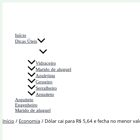
Ir
para
o
conteúdo
Início
Dicas Úteis
Vidraceiro
Marido de aluguel
Azulejista
Gesseiro
Serralheiro
Arquiteto
Arquiteto
Engenheiro
Marido de aluguel
Início
Economia
Dólar cai para R$ 5,64 e fecha no menor va