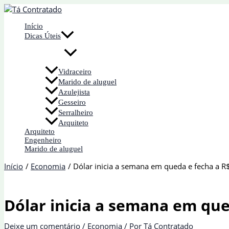
Ir
para
Início
o
Dicas Úteis
conteúdo
Vidraceiro
Marido de aluguel
Azulejista
Gesseiro
Serralheiro
Arquiteto
Arquiteto
Engenheiro
Marido de aluguel
Início
Economia
Dólar inicia a semana em queda e fecha a R
Dólar inicia a semana em que
Deixe um comentário
/
Economia
/ Por
Tá Contratado