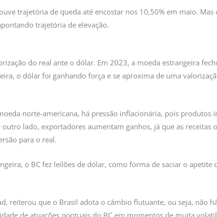
Houve trajetória de queda até encostar nos 10,50% em maio. Ma
apontando trajetória de elevação.
zação do real ante o dólar. Em 2023, a moeda estrangeira fech
ira, o dólar foi ganhando força e se aproxima de uma valoriza
a moeda norte-americana, há pressão inflacionária, pois produtos 
or outro lado, exportadores aumentam ganhos, já que as receitas 
rsão para o real.
ngeira, o BC fez leilões de dólar, como forma de saciar o apetite
, reiterou que o Brasil adota o câmbio flutuante, ou seja, não
sidade de atuações pontuais do BC em momentos de muita volatil