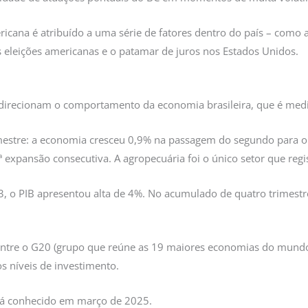
ana é atribuído a uma série de fatores dentro do país – como a
s eleições americanas e o patamar de juros nos Estados Unidos.
direcionam o comportamento da economia brasileira, que é medid
imestre: a economia cresceu 0,9% na passagem do segundo para o 
3ª expansão consecutiva. A agropecuária foi o único setor que reg
23, o PIB apresentou alta de 4%. No acumulado de quatro trimest
ntre o G20 (grupo que reúne as 19 maiores economias do mundo 
 níveis de investimento.
rá conhecido em março de 2025.