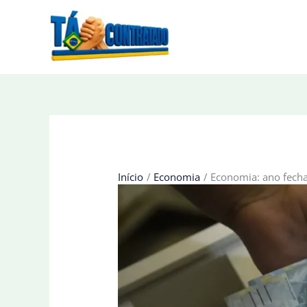
Ir
para
o
conteúdo
Início
Economia
Economia: ano fecha