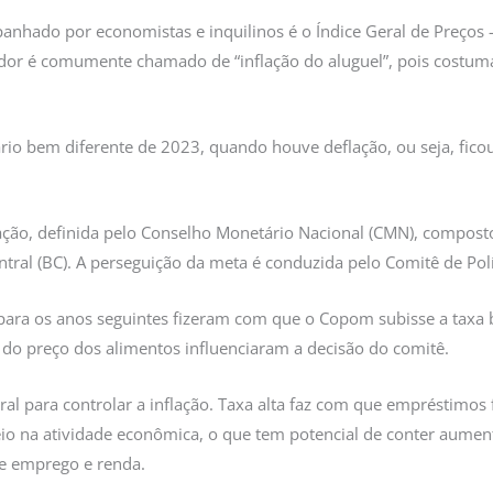
panhado por economistas e inquilinos é o Índice Geral de Preços
ador é comumente chamado de “inflação do aluguel”, pois costuma
io bem diferente de 2023, quando houve deflação, ou seja, fico
lação, definida pelo Conselho Monetário Nacional (CMN), compost
tral (BC). A perseguição da meta é conduzida pelo Comitê de Pol
para os anos seguintes fizeram com que o Copom subisse a taxa bá
 do preço dos alimentos influenciaram a decisão do comitê.
al para controlar a inflação. Taxa alta faz com que empréstimos
eio na atividade econômica, o que tem potencial de conter aumen
de emprego e renda.