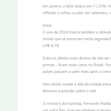
Em janeiro, a Selic estava em 11,25%. 
inflexão e voltou a subir em setembro, 
Dólar
O ano de 2024 marca também a desvalori
meses que se encerram nesta segunda-fe
a R$ 6,18.
Entre os efeitos mais diretos da alta d
primas – ficam mais caros no Brasil. P
países passam a valer mais após a conve
Para tentar conter a alta da moeda estra
diminuir a pressão sobre o real.
O ministro da Fazenda, Fernando Haddad
um valor fixo, mas reconheceu a neces