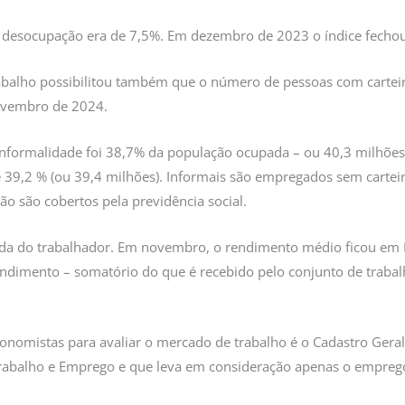
 desocupação era de 7,5%. Em dezembro de 2023 o índice fecho
alho possibilitou também que o número de pessoas com carteira 
novembro de 2024.
 informalidade foi 38,7% da população ocupada – ou 40,3 milhõe
 39,2 % (ou 39,4 milhões). Informais são empregados sem cartei
o são cobertos pela previdência social.
enda do trabalhador. Em novembro, o rendimento médio ficou em 
imento – somatório do que é recebido pelo conjunto de trabalha
nomistas para avaliar o mercado de trabalho é o Cadastro Ger
Trabalho e Emprego e que leva em consideração apenas o emprego 