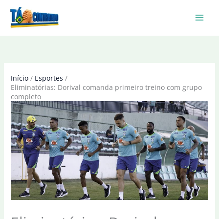
Ir
para
o
conteúdo
Início
Esportes
Eliminatórias: Dorival comanda primeiro treino com grupo
completo