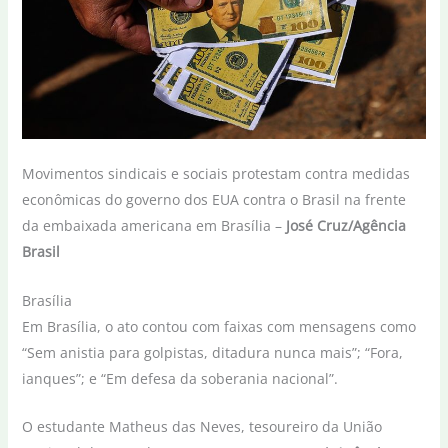
Movimentos sindicais e sociais protestam contra medidas
econômicas do governo dos EUA contra o Brasil na frente
da embaixada americana em Brasília –
José Cruz/Agência
Brasil
Brasília
Em Brasília, o ato contou com faixas com mensagens como
“Sem anistia para golpistas, ditadura nunca mais”; “Fora,
ianques”; e “Em defesa da soberania nacional”.
O estudante Matheus das Neves, tesoureiro da União