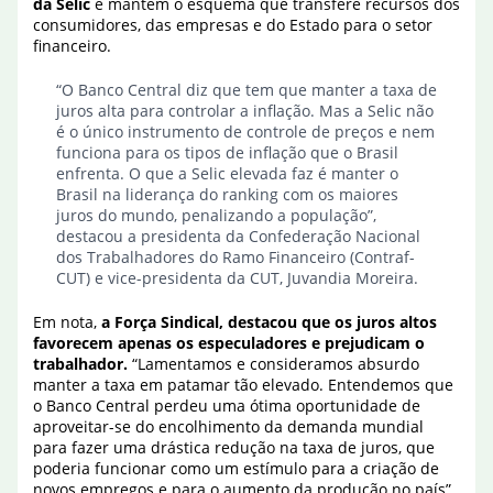
da Selic
e mantém o esquema que transfere recursos dos
consumidores, das empresas e do Estado para o setor
financeiro.
“O Banco Central diz que tem que manter a taxa de
juros alta para controlar a inflação. Mas a Selic não
é o único instrumento de controle de preços e nem
funciona para os tipos de inflação que o Brasil
enfrenta. O que a Selic elevada faz é manter o
Brasil na liderança do ranking com os maiores
juros do mundo, penalizando a população”,
destacou a presidenta da Confederação Nacional
dos Trabalhadores do Ramo Financeiro (Contraf-
CUT) e vice-presidenta da CUT, Juvandia Moreira.
Em nota,
a Força Sindical, destacou que os juros altos
favorecem apenas os especuladores e prejudicam o
trabalhador.
“Lamentamos e consideramos absurdo
manter a taxa em patamar tão elevado. Entendemos que
o Banco Central perdeu uma ótima oportunidade de
aproveitar-se do encolhimento da demanda mundial
para fazer uma drástica redução na taxa de juros, que
poderia funcionar como um estímulo para a criação de
novos empregos e para o aumento da produção no país”,