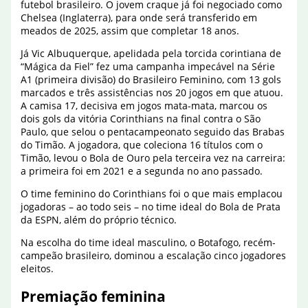
futebol brasileiro. O jovem craque já foi negociado como
Chelsea (Inglaterra), para onde será transferido em
meados de 2025, assim que completar 18 anos.
Já Vic Albuquerque, apelidada pela torcida corintiana de
“Mágica da Fiel” fez uma campanha impecável na Série
A1 (primeira divisão) do Brasileiro Feminino, com 13 gols
marcados e três assistências nos 20 jogos em que atuou.
A camisa 17, decisiva em jogos mata-mata, marcou os
dois gols da vitória Corinthians na final contra o São
Paulo, que selou o pentacampeonato seguido das Brabas
do Timão. A jogadora, que coleciona 16 títulos com o
Timão, levou o Bola de Ouro pela terceira vez na carreira:
a primeira foi em 2021 e a segunda no ano passado.
O time feminino do Corinthians foi o que mais emplacou
jogadoras – ao todo seis – no time ideal do Bola de Prata
da ESPN, além do próprio técnico.
Na escolha do time ideal masculino, o Botafogo, recém-
campeão brasileiro, dominou a escalação cinco jogadores
eleitos.
Premiação feminina