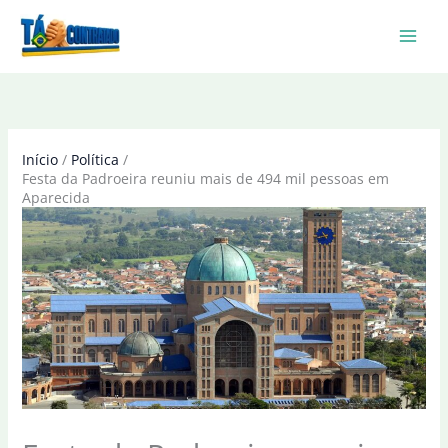
Ir
para
o
conteúdo
Início
Política
Festa da Padroeira reuniu mais de 494 mil pessoas em
Aparecida