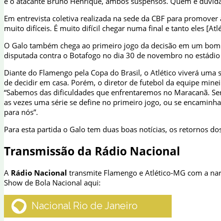
e o atacante Bruno Henrique, ambos suspensos. Quem é dúvida é 
Em entrevista coletiva realizada na sede da CBF para promover 
muito difíceis. É muito difícil chegar numa final e tanto eles 
O Galo também chega ao primeiro jogo da decisão em um bom m
disputada contra o Botafogo no dia 30 de novembro no estádi
Diante do Flamengo pela Copa do Brasil, o Atlético viverá uma s
de decidir em casa. Porém, o diretor de futebol da equipe minei
“Sabemos das dificuldades que enfrentaremos no Maracanã. Serã
as vezes uma série se define no primeiro jogo, ou se encaminha
para nós”.
Para esta partida o Galo tem duas boas notícias, os retornos d
Transmissão da Rádio Nacional
A
Rádio Nacional
transmite Flamengo e Atlético-MG com a na
Show de Bola Nacional aqui: