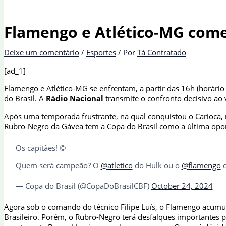
Flamengo e Atlético-MG começ
Deixe um comentário
/
Esportes
/ Por
Tá Contratado
[ad_1]
Flamengo e Atlético-MG se enfrentam, a partir das 16h (horário 
do Brasil. A
Rádio Nacional
transmite o confronto decisivo ao 
Após uma temporada frustrante, na qual conquistou o Carioca, m
Rubro-Negro da Gávea tem a Copa do Brasil como a última opor
Os capitães! ©️
Quem será campeão? O
@atletico
do Hulk ou o
@flamengo
d
— Copa do Brasil (@CopaDoBrasilCBF)
October 24, 2024
Agora sob o comando do técnico Filipe Luís, o Flamengo acumul
Brasileiro. Porém, o Rubro-Negro terá desfalques importantes pa