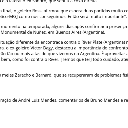
o lateral Alex Sandro, que sentiu a coxa direita.
a final, o goleiro Rossi afirmou que espera duas partidas muito 
[Atlético-MG] como nós conseguimos. Então será muito importante”.
omento na temporada, alguns dias após confirmar a presença n
o Monumental de Nuñez, em Buenos Aires (Argentina).
ituação diferente da encontrada contra o River Plate (Argentina) 
ra, o ex-goleiro Victor Bagy, destacou a importância do confront
o tão ou mais altas do que vivemos na Argentina. É aproveitar a
 bem, como foi contra o River. [Temos que ter] todo cuidado, ate
os meias Zaracho e Bernard, que se recuperaram de problemas físi
rração de André Luiz Mendes, comentários de Bruno Mendes e r