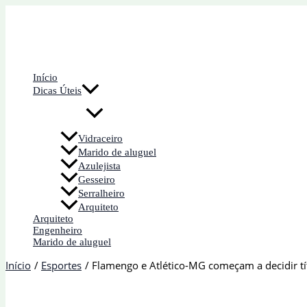
Ir
para
o
conteúdo
Início
Dicas Úteis
Vidraceiro
Marido de aluguel
Azulejista
Gesseiro
Serralheiro
Arquiteto
Arquiteto
Engenheiro
Marido de aluguel
Início
Esportes
Flamengo e Atlético-MG começam a decidir tí