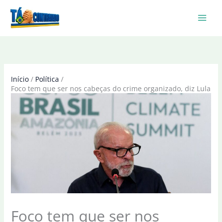
Ir
para
o
conteúdo
Início
Política
Foco tem que ser nos cabeças do crime organizado, diz Lula
Foco tem que ser nos