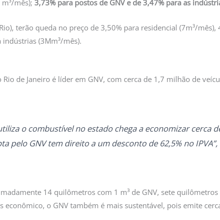
0 m³/mês);
3,73% para postos de GNV e de 3,47% para as indústr
eg Rio), terão queda no preço de 3,50% para residencial (7m³/mês)
 indústrias (3Mm³/mês).
Rio de Janeiro é líder em GNV, com cerca de 1,7 milhão de veícu
tiliza o combustível no estado chega a economizar cerca d
pta pelo GNV tem direito a um desconto de 62,5% no IPVA”
ximadamente 14 quilômetros com 1 m³ de GNV, sete quilômetros c
ais econômico, o GNV também é mais sustentável, pois emite ce