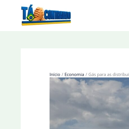
Ir
para
o
conteúdo
Início
Economia
Gás para as distrib