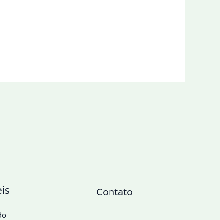
eis
Contato
do