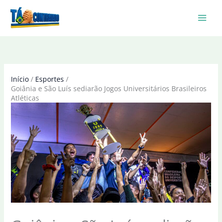
Ir
para
o
conteúdo
Início
Esportes
Goiânia e São Luís sediarão Jogos Universitários Brasileiros
Atléticas