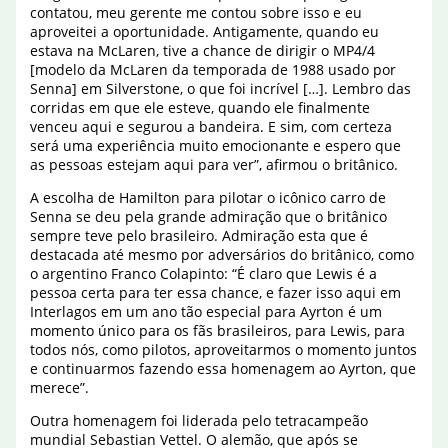
contatou, meu gerente me contou sobre isso e eu
aproveitei a oportunidade. Antigamente, quando eu
estava na McLaren, tive a chance de dirigir o MP4/4
[modelo da McLaren da temporada de 1988 usado por
Senna] em Silverstone, o que foi incrível […]. Lembro das
corridas em que ele esteve, quando ele finalmente
venceu aqui e segurou a bandeira. E sim, com certeza
será uma experiência muito emocionante e espero que
as pessoas estejam aqui para ver”, afirmou o britânico.
A escolha de Hamilton para pilotar o icônico carro de
Senna se deu pela grande admiração que o britânico
sempre teve pelo brasileiro. Admiração esta que é
destacada até mesmo por adversários do britânico, como
o argentino Franco Colapinto: “É claro que Lewis é a
pessoa certa para ter essa chance, e fazer isso aqui em
Interlagos em um ano tão especial para Ayrton é um
momento único para os fãs brasileiros, para Lewis, para
todos nós, como pilotos, aproveitarmos o momento juntos
e continuarmos fazendo essa homenagem ao Ayrton, que
merece”.
Outra homenagem foi liderada pelo tetracampeão
mundial Sebastian Vettel. O alemão, que após se