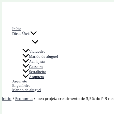
Ir
para
o
conteúdo
Início
Dicas Úteis
Vidraceiro
Marido de aluguel
Azulejista
Gesseiro
Serralheiro
Arquiteto
Arquiteto
Engenheiro
Marido de aluguel
Início
Economia
Ipea projeta crescimento de 3,5% do PIB ne