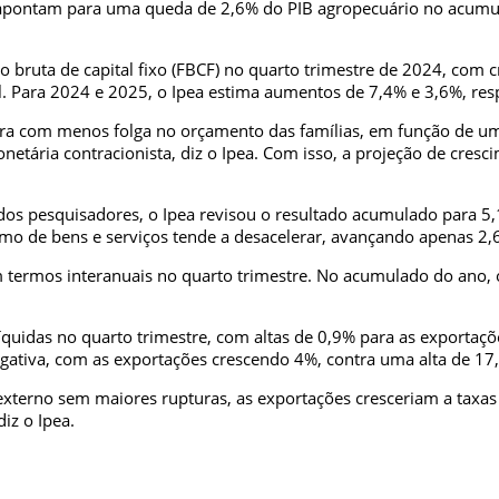
Ipea apontam para uma queda de 2,6% do PIB agropecuário no acu
ruta de capital fixo (FBCF) no quarto trimestre de 2024, com c
l. Para 2024 e 2025, o Ipea estima aumentos de 7,4% e 3,6%, res
a com menos folga no orçamento das famílias, em função de um 
onetária contracionista, diz o Ipea. Com isso, a projeção de cre
s pesquisadores, o Ipea revisou o resultado acumulado para 5,
umo de bens e serviços tende a desacelerar, avançando apenas 2
 termos interanuais no quarto trimestre. No acumulado do ano,
quidas no quarto trimestre, com altas de 0,9% para as exportaç
ativa, com as exportações crescendo 4%, contra uma alta de 17
terno sem maiores rupturas, as exportações cresceriam a taxas
iz o Ipea.