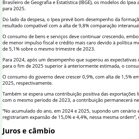
Brasileiro de Geografia e Estatística (IBGE), os modelos do 
para 2025.
Do lado da despesa, o Ipea prevê bom desempenho da formação b
resultado compatível com a alta de 9,8% comparação interanua
O consumo de bens e serviços deve continuar crescendo, embor
de menor impulso fiscal e crédito mais caro devido à política m
de 5,1% sobre o mesmo trimestre de 2023.
Para 2024, após um desempenho que superou as expectativas do
para o fim de 2025 superior à anteriormente estimada, o cons
O consumo do governo deve crescer 0,9%, com alta de 1,5% em
2025, respectivamente.
Também se espera uma contribuição positiva das exportações lí
com o mesmo período de 2023, a contribuição permanecerá neg
“No acumulado do ano, em 2024 e 2025, supondo um cenário ex
registrariam expansão de 15,0% e 4,4%, nessa mesma ordem”, d
Juros e câmbio