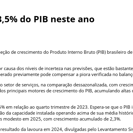
3,5% do PIB neste ano
ojeção de crescimento do Produto Interno Bruto (PIB) brasileiro 
r causa dos níveis de incerteza nas previsões, que estão bastan
ado previamente pode compensar a piora verificada no balanço d
ra o setor de serviços, na comparação dessazonalizada, com cres
s principais motores de crescimento do PIB, acumulando altas 
,6% em relação ao quarto trimestre de 2023. Espera-se que o PIB
ão da capacidade instalada operando acima de sua média históric
is modesto em 2025, com crescimento acumulado de 2,3%.
 resultado da lavoura em 2024, divulgadas pelo Levantamento Sis