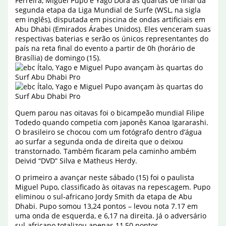
Ferreira, Miguel Pupo e Yago Dora às quartas de final da
segunda etapa da Liga Mundial de Surfe (WSL, na sigla
em inglês), disputada em piscina de ondas artificiais em
Abu Dhabi (Emirados Árabes Unidos). Eles venceram suas
respectivas baterias e serão os únicos representantes do
país na reta final do evento a partir de 0h (horário de
Brasília) de domingo (15).
Quem parou nas oitavas foi o bicampeão mundial Filipe
Todedo quando competia com japonês Kanoa Igararashi.
O brasileiro se chocou com um fotógrafo dentro d’água
ao surfar a segunda onda de direita que o deixou
transtornado. Também ficaram pela caminho ambém
Deivid “DVD” Silva e Matheus Herdy.
O primeiro a avançar neste sábado (15) foi o paulista
Miguel Pupo, classificado às oitavas na repescagem. Pupo
eliminou o sul-africano Jordy Smith da etapa de Abu
Dhabi. Pupo somou 13,24 pontos – levou nota 7.17 em
uma onda de esquerda, e 6,17 na direita. Já o adversário
sul-africano totalizou apenas 11,50 pontos.