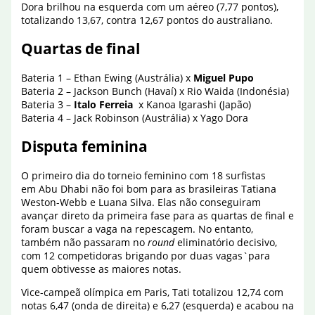
Dora brilhou na esquerda com um aéreo (7,77 pontos),
totalizando 13,67, contra 12,67 pontos do australiano.
Quartas de final
Bateria 1 – Ethan Ewing (Austrália) x
Miguel Pupo
Bateria 2 – Jackson Bunch (Havaí) x Rio Waida (Indonésia)
Bateria 3 –
Italo Ferreia
x Kanoa Igarashi (Japão)
Bateria 4 – Jack Robinson (Austrália) x Yago Dora
Disputa feminina
O primeiro dia do torneio feminino com 18 surfistas
em Abu Dhabi não foi bom para as brasileiras Tatiana
Weston-Webb e Luana Silva. Elas não conseguiram
avançar direto da primeira fase para as quartas de final e
foram buscar a vaga na repescagem. No entanto,
também não passaram no
round
eliminatório decisivo,
com 12 competidoras brigando por duas vagas`para
quem obtivesse as maiores notas.
Vice-campeã olímpica em Paris, Tati totalizou 12,74 com
notas 6,47 (onda de direita) e 6,27 (esquerda) e acabou na