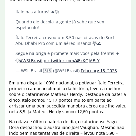
Italo nas alturas! 🔥🚀
Quando ele decola, a gente já sabe que vem
espetáculo!
Ítalo Ferreira cravou um 8.50 nas oitavas do Surf
Abu Dhabi Pro com um aéreo insano! 🤯🌊
Segue na briga e promete mais voos pela frente! ✈️
💥
#WSLBrasil
pic.twitter.com/4ExKOJABrY
— WSL Brasil 🇧🇷 (@WSLBrasil)
February 15, 2025
Em uma disputa 100% nacional, o potiguar Ítalo Ferreira,
primeiro campeão olímpico da história, levou a melhor
sobre o catarinense Matheus Herdy. Destaque da bateria
cinco, Ítalo somou 15,17 pontos muito em parte ao
arriscar uma bem sucedida manobra aérea que lhe valeu
nota 8,5. Já Mateus Herdy somou 12,60 pontos.
Na oitava e última bateria do dia, o catarinense Yago
Dora despachou o australiano Joel Vaughan. Mesmo não
indo bem nas tentativas de direita – levou nota 5,90 –