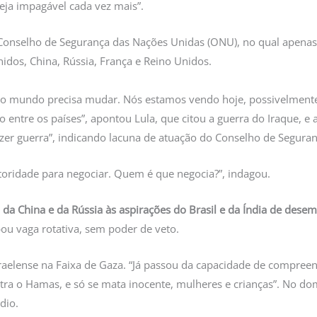
seja impagável cada vez mais”.
onselho de Segurança das Nações Unidas (ONU), no qual apenas 
idos, China, Rússia, França e Reino Unidos.
e o mundo precisa mudar. Nós estamos vendo hoje, possivelment
 entre os países”, apontou Lula, que citou a guerra do Iraque, e 
azer guerra”, indicando lacuna de atuação do Conselho de Segura
toridade para negociar. Quem é que negocia?”, indagou.
o da China e da Rússia às aspirações do Brasil e da Índia de des
pou vaga rotativa, sem poder de veto.
israelense na Faixa de Gaza. “Já passou da capacidade de compree
tra o Hamas, e só se mata inocente, mulheres e crianças”. No domi
ídio.