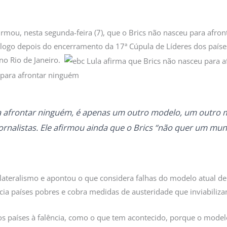
afirmou, nesta segunda-feira (7), que o Brics não nasceu para af
oi logo depois do encerramento da 17ª Cúpula de Líderes dos país
no Rio de Janeiro.
a afrontar ninguém, é apenas um outro modelo, um outro m
a jornalistas. Ele afirmou ainda que o Brics “não quer um m
ilateralismo e apontou o que considera falhas do modelo atual 
ancia países pobres e cobra medidas de austeridade que inviabili
os países à falência, como o que tem acontecido, porque o model