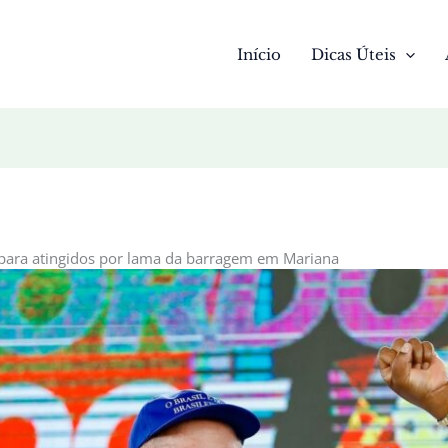
Início
Dicas Úteis
 para atingidos por lama da barragem em Mariana