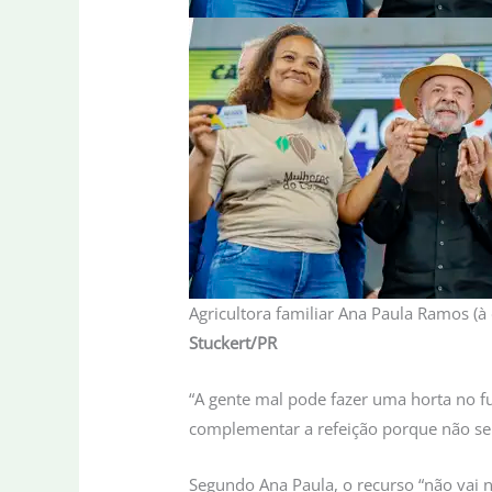
Agricultora familiar Ana Paula Ramos (à
Stuckert/PR
“A gente mal pode fazer uma horta no f
complementar a refeição porque não ser
Segundo Ana Paula, o recurso “não vai n