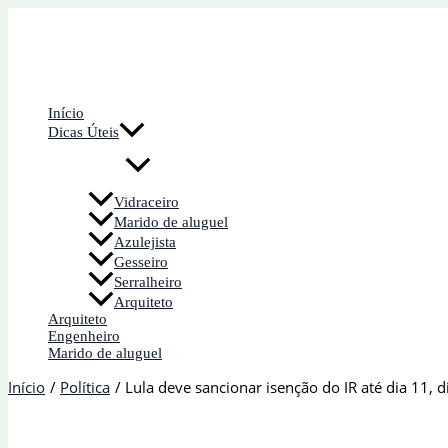
Ir
para
o
conteúdo
Início
Dicas Úteis
Vidraceiro
Marido de aluguel
Azulejista
Gesseiro
Serralheiro
Arquiteto
Arquiteto
Engenheiro
Marido de aluguel
Início
Política
Lula deve sancionar isenção do IR até dia 11, di