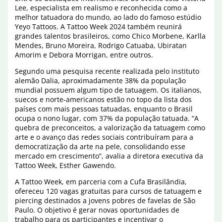
Lee, especialista em realismo e reconhecida como a
melhor tatuadora do mundo, ao lado do famoso estúdio
Yeyo Tattoos. A Tattoo Week 2024 também reunirá
grandes talentos brasileiros, como Chico Morbene, Karlla
Mendes, Bruno Moreira, Rodrigo Catuaba, Ubiratan
Amorim e Debora Morrigan, entre outros.
Segundo uma pesquisa recente realizada pelo instituto
alemão Dalia, aproximadamente 38% da população
mundial possuem algum tipo de tatuagem. Os italianos,
suecos e norte-americanos estão no topo da lista dos
países com mais pessoas tatuadas, enquanto o Brasil
ocupa o nono lugar, com 37% da população tatuada. “A
quebra de preconceitos, a valorização da tatuagem como
arte e o avanço das redes sociais contribuíram para a
democratização da arte na pele, consolidando esse
mercado em crescimento”, avalia a diretora executiva da
Tattoo Week, Esther Gawendo.
A Tattoo Week, em parceria com a Cufa Brasilândia,
ofereceu 120 vagas gratuitas para cursos de tatuagem e
piercing destinados a jovens pobres de favelas de São
Paulo. O objetivo é gerar novas oportunidades de
trabalho para os participantes e incentivar o