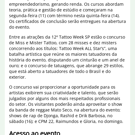
empreendedorismo, gerando renda. Os cursos abordam
teoria, prática e gestão de estúdio e começaram na
segunda-feira (11) com término nesta quinta-feira (14).
Os certificados de conclusão serão entregues na abertura
do evento.
Entre as atrações da 12º Tattoo Week SP estão o concurso
de Miss e Mister Tattoo, com 28 misses e dez misters
concorrendo aos títulos: Tattoo Week ALL Star’s”, uma
batalha artística que reúne os maiores tatuadores da
história do evento, disputando um cinturão e um anel de
ouro; e o concurso de tatuagens, que abrange 29 estilos,
que está aberto a tatuadores de todo o Brasil e do
exterior.
O concurso vai proporcionar a oportunidade para os
artistas exibirem sua criatividade e talento, que serão
julgados por alguns dos mais respeitados profissionais
do setor. Os visitantes poderão ainda aproveitar o show
da banda de reggae Mato Seco, na abertura do evento;
shows de rap de Djonga, Rashid e Drik Barbosa, no
sábado (16); e CPM 22, Raimundos e Gloria, no domingo.
Acesso ao evento