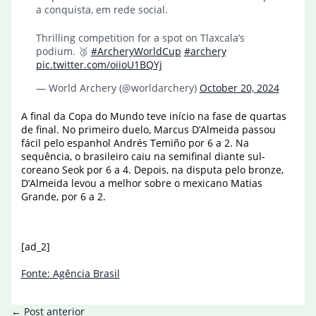
a conquista, em rede social.
Thrilling competition for a spot on Tlaxcala’s
podium. 🥉
#ArcheryWorldCup
#archery
pic.twitter.com/oiioU1BQYj
— World Archery (@worldarchery)
October 20, 2024
A final da Copa do Mundo teve início na fase de quartas
de final. No primeiro duelo, Marcus D’Almeida passou
fácil pelo espanhol Andrés Temiño por 6 a 2. Na
sequência, o brasileiro caiu na semifinal diante sul-
coreano Seok por 6 a 4. Depois, na disputa pelo bronze,
D’Almeida levou a melhor sobre o mexicano Matias
Grande, por 6 a 2.
[ad_2]
Fonte: Agência Brasil
←
Post anterior