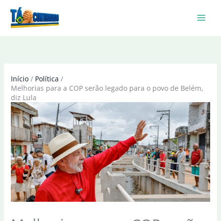
Ir
para
o
conteúdo
Início
Política
Melhorias para a COP serão legado para o povo de Belém,
diz Lula