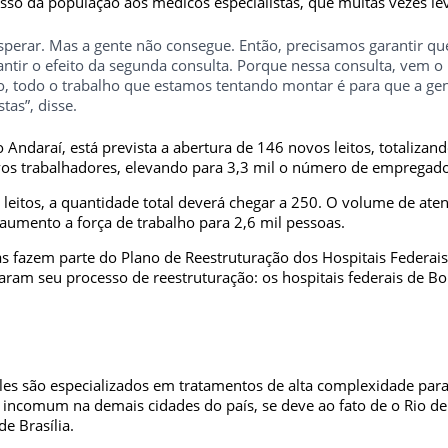
so da população aos médicos especialistas, que muitas vezes le
sperar. Mas a gente não consegue. Então, precisamos garantir que
ir o efeito da segunda consulta. Porque nessa consulta, vem o
o, todo o trabalho que estamos tentando montar é para que a gen
tas”, disse.
o Andaraí, está prevista a abertura de 146 novos leitos, totaliz
vos trabalhadores, elevando para 3,3 mil o número de empregado
8 leitos, a quantidade total deverá chegar a 250. O volume de 
 aumento a força de trabalho para 2,6 mil pessoas.
azem parte do Plano de Reestruturação dos Hospitais Federais d
aram seu processo de reestruturação: os hospitais federais de Bo
 Eles são especializados em tratamentos de alta complexidade par
incomum na demais cidades do país, se deve ao fato de o Rio de J
e Brasília.