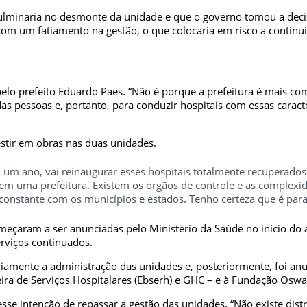
ulminaria no desmonte da unidade e que o governo tomou a deci
om um fatiamento na gestão, o que colocaria em risco a contin
elo prefeito Eduardo Paes. “Não é porque a prefeitura é mais com
as pessoas e, portanto, para conduzir hospitais com essas caracte
estir em obras nas duas unidades.
m ano, vai reinaugurar esses hospitais totalmente recuperados. 
em uma prefeitura. Existem os órgãos de controle e as complexid
constante com os municípios e estados. Tenho certeza que é para 
omeçaram a ser anunciadas pelo Ministério da Saúde no início d
erviços continuados.
iamente a administração das unidades e, posteriormente, foi an
ra de Serviços Hospitalares (Ebserh) e GHC – e à Fundação Oswal
sse intenção de repassar a gestão das unidades. “Não existe dist