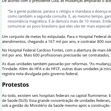
De acordo com o presidente Lula, as mudanças ampliarão o aces
“Se a gente pudesse, parava o relógio e mandava a doença e
como também a segunda consulta. E, ao mesmo tempo, garant
ressonância magnética. E aí demora mais de 10 meses. Entã
comunicar ao povo brasileiro que eles vão ter mais especialis
Um conjunto de metas foi estipulada. Para o Hospital Federal d
atendimentos, chegando a 167 mil por ano, e contratar 800 no
No Hospital Federal Cardoso Fontes, com a abertura de mais 6
mil por ano. Mais 600 profissionais precisarão ser contratados,
As duas unidades também passarão por reformas. “As mudanças f
Trindade. Além do HFA e do HFCF, outras duas unidades já inici
registra nota divulgada pelo governo federal.
Protestos
Ao todo, existem seis hospitais federais na capital fluminense.
de Saúde (SUS). Essa grande concentração de unidades federais, 
sob a gestão do Ministério da Saúde mesmo após a construção d