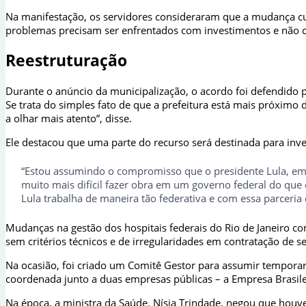
Na manifestação, os servidores consideraram que a mudança c
problemas precisam ser enfrentados com investimentos e não c
Reestruturação
Durante o anúncio da municipalização, o acordo foi defendido p
Se trata do simples fato de que a prefeitura está mais próximo d
a olhar mais atento”, disse.
Ele destacou que uma parte do recurso será destinada para inv
“Estou assumindo o compromisso que o presidente Lula, em u
muito mais difícil fazer obra em um governo federal do que 
Lula trabalha de maneira tão federativa e com essa parceria 
Mudanças na gestão dos hospitais federais do Rio de Janeiro c
sem critérios técnicos e de irregularidades em contratação de s
Na ocasião, foi criado um Comitê Gestor para assumir temporar
coordenada junto a duas empresas públicas – a Empresa Brasilei
Na época, a ministra da Saúde, Nísia Trindade, negou que houve