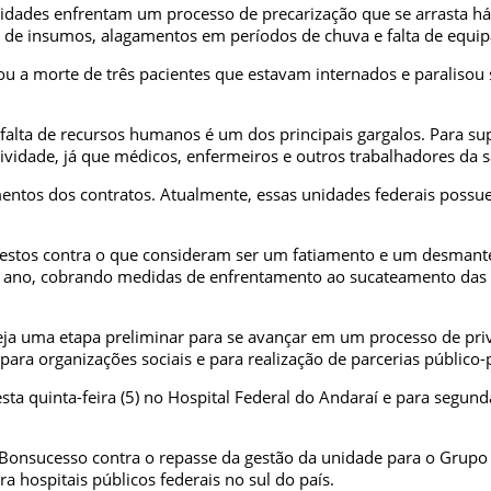
nidades enfrentam um processo de precarização que se arrasta h
 de insumos, alagamentos em períodos de chuva e falta de equi
 a morte de três pacientes que estavam internados e paralisou s
lta de recursos humanos é um dos principais gargalos. Para supr
tividade, já que médicos, enfermeiros e outros trabalhadores da 
entos dos contratos. Atualmente, essas unidades federais possuem
otestos contra o que consideram ser um fatiamento e um desmante
se ano, cobrando medidas de enfrentamento ao sucateamento das
seja uma etapa preliminar para se avançar em um processo de pri
ara organizações sociais e para realização de parcerias público-p
sta quinta-feira (5) no Hospital Federal do Andaraí e para segund
Bonsucesso contra o repasse da gestão da unidade para o Grupo 
 hospitais públicos federais no sul do país.