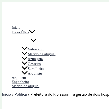
Ir
para
o
conteúdo
Início
Dicas Úteis
Vidraceiro
Marido de aluguel
Azulejista
Gesseiro
Serralheiro
Arquiteto
Arquiteto
Engenheiro
Marido de aluguel
Início
Política
Prefeitura do Rio assumirá gestão de dois hospi