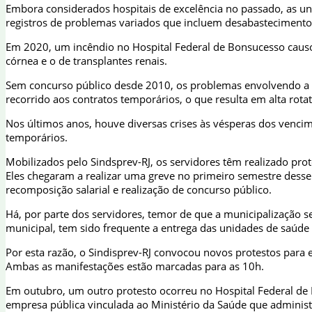
Embora considerados hospitais de excelência no passado, as u
registros de problemas variados que incluem desabastecimento
Em 2020, um incêndio no Hospital Federal de Bonsucesso causou
córnea e o de transplantes renais.
Sem concurso público desde 2010, os problemas envolvendo a fa
recorrido aos contratos temporários, o que resulta em alta rota
Nos últimos anos, houve diversas crises às vésperas dos vencim
temporários.
Mobilizados pelo Sindsprev-RJ, os servidores têm realizado pr
Eles chegaram a realizar uma greve no primeiro semestre des
recomposição salarial e realização de concurso público.
Há, por parte dos servidores, temor de que a municipalização 
municipal, tem sido frequente a entrega das unidades de saúde p
Por esta razão, o Sindisprev-RJ convocou novos protestos para e
Ambas as manifestações estão marcadas para as 10h.
Em outubro, um outro protesto ocorreu no Hospital Federal de 
empresa pública vinculada ao Ministério da Saúde que administra