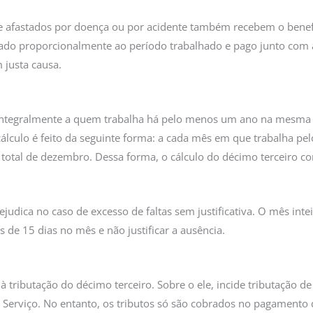
e afastados por doença ou por acidente também recebem o benef
ulado proporcionalmente ao período trabalhado e pago junto com a
 justa causa.
go integralmente a quem trabalha há pelo menos um ano na mes
álculo é feito da seguinte forma: a cada mês em que trabalha p
o total de dezembro. Dessa forma, o cálculo do décimo terceiro 
ejudica no caso de excesso de faltas sem justificativa. O mês int
 de 15 dias no mês e não justificar a ausência.
à tributação do décimo terceiro. Sobre o ele, incide tributação d
Serviço. No entanto, os tributos só são cobrados no pagamento 