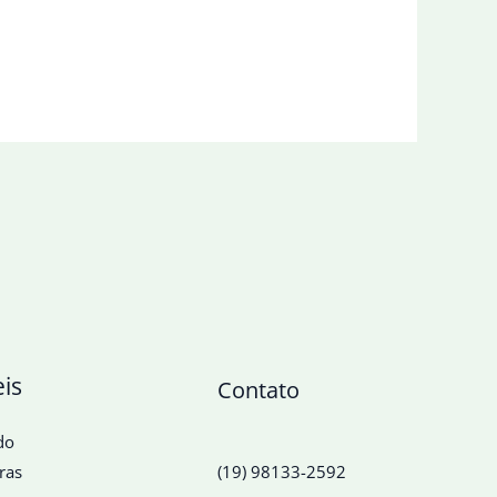
eis
Contato
do
ras
(19) 98133-2592