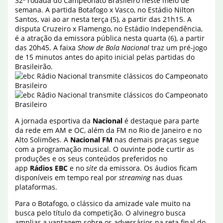
32ª rodada do Campeonato Brasileiro neste meio de
semana. A partida Botafogo x Vasco, no Estádio Nilton
Santos, vai ao ar nesta terça (5), a partir das 21h15. A
disputa Cruzeiro x Flamengo, no Estádio Independência,
é a atração da emissora pública nesta quarta (6), a partir
das 20h45. A faixa
Show de Bola Nacional
traz um pré-jogo
de 15 minutos antes do apito inicial pelas partidas do
Brasileirão.
A jornada esportiva da
Nacional
é destaque para parte
da rede em AM e OC, além da FM no Rio de Janeiro e no
Alto Solimões. A
Nacional FM
nas demais praças segue
com a programação musical. O ouvinte pode curtir as
produções e os seus conteúdos preferidos no
app
Rádios EBC
e no
site
da emissora. Os áudios ficam
disponíveis em tempo real por
streaming
nas duas
plataformas.
Para o Botafogo, o clássico da amizade vale muito na
busca pelo título da competição. O alvinegro busca
ampliar a vantagem sobre os adversários na reta final do