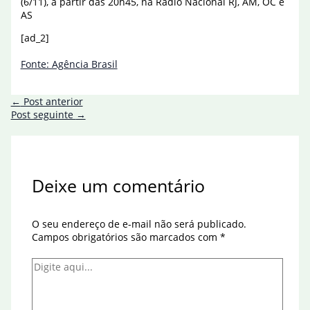
(6/11), a partir das 20h45, na Rádio Nacional RJ, AM, OC e
AS
[ad_2]
Fonte: Agência Brasil
←
Post anterior
Post seguinte
→
Deixe um comentário
O seu endereço de e-mail não será publicado.
Campos obrigatórios são marcados com
*
Digite
aqui...