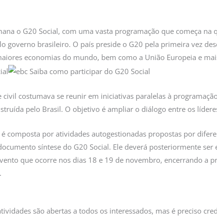
mana o G20 Social, com uma vasta programação que começa na quin
lo governo brasileiro. O país preside o G20 pela primeira vez de
maiores economias do mundo, bem como a União Europeia e mais
 civil costumava se reunir em iniciativas paralelas à programação
ruída pelo Brasil. O objetivo é ampliar o diálogo entre os lídere
 é composta por atividades autogestionadas propostas por difer
 documento síntese do G20 Social. Ele deverá posteriormente ser
ento que ocorre nos dias 18 e 19 de novembro, encerrando a pres
.
tividades são abertas a todos os interessados, mas é preciso cre