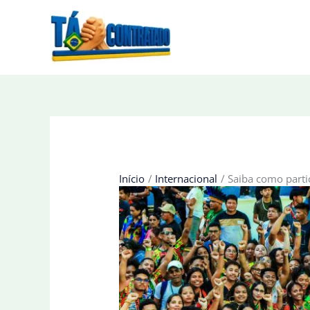
Ir
para
o
conteúdo
Início
Internacional
Saiba como parti