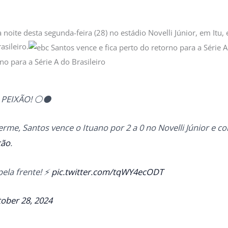
 noite desta segunda-feira (28) no estádio Novelli Júnior, em Itu
sileiro.
 PEIXÃO! ⚪️⚫️
rme, Santos vence o Ituano por 2 a 0 no Novelli Júnior e c
ção
.
la frente! ⚡️
pic.twitter.com/tqWY4ecODT
ober 28, 2024