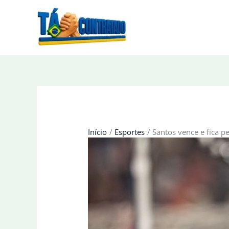
Ir
para
o
conteúdo
Início
Esportes
Santos vence e fica pe