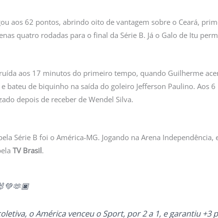
gou aos 62 pontos, abrindo oito de vantagem sobre o Ceará, prim
enas quatro rodadas para o final da Série B. Já o Galo de Itu pe
.
struída aos 17 minutos do primeiro tempo, quando Guilherme ac
e bateu de biquinho na saída do goleiro Jefferson Paulino. Aos 6
zado depois de receber de Wendel Silva.
la Série B foi o América-MG. Jogando na Arena Independência, 
pela
TV Brasil
.
💚🫶🏿
letiva, o América venceu o Sport, por 2 a 1, e garantiu +3 