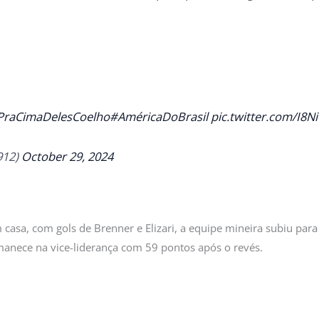
PraCimaDelesCoelho
#AméricaDoBrasil
pic.twitter.com/I8
912)
October 29, 2024
casa, com gols de Brenner e Elizari, a equipe mineira subiu para
anece na vice-liderança com 59 pontos após o revés.