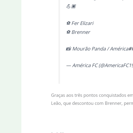
💪🏿
⚽️ Fer Elizari
⚽️ Brenner
📸 Mourão Panda / América
#
— América FC (@AmericaFC1
Graças aos três pontos conquistados em 
Leão, que descontou com Brenner, perm