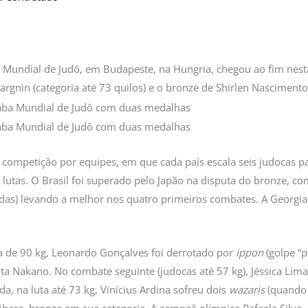
Mundial de Judô, em Budapeste, na Hungria, chegou ao fim nesta 
rgnin (categoria até 73 quilos) e o bronze de Shirlen Nascimento 
 competição por equipes, em que cada país escala seis judocas pa
lutas. O Brasil foi superado pelo Japão na disputa do bronze, c
as) levando a melhor nos quatro primeiros combates. A Georgia f
a de 90 kg, Leonardo Gonçalves foi derrotado por
ippon
(golpe “p
ta Nakano. No combate seguinte (judocas até 57 kg), Jéssica Lim
a, na luta até 73 kg, Vinícius Ardina sofreu dois
wazaris
(quando 