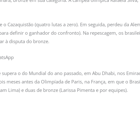
shihara, bronze em sua categoria. A campeã olímpica Rafaela Silva
re o Cazaquistão (quatro lutas a zero). Em seguida, perdeu da A
para definir o ganhador do confronto). Na repescagem, os brasile
ar à disputa do bronze.
atsApp
 supera o do Mundial do ano passado, em Abu Dhabi, nos Emirad
ois meses antes da Olimpíada de Paris, na França, em que o Bra
liam Lima) e duas de bronze (Larissa Pimenta e por equipes).