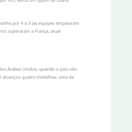
, por fim, levou um ippon de Utana
lemanha por 4 a 3 (as equipes empataram
iros superaram a França, atual
os Árabes Unidos, quando o país não
sil alcançou quatro medalhas: uma de