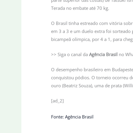
parte superior das costas) de Tatsuki I
Terada no embate até 70 kg.
O Brasil tinha estreado com vitória sob
em 3 a 3 e um duelo extra foi sorteado 
bicampeã olímpica, por 4 a 1, para cheg
>> Siga o canal da
Agência Brasil
no Wh
O desempenho brasileiro em Budapeste
conquistou pódios. O torneio ocorreu d
ouro (Beatriz Souza), uma de prata (Wil
[ad_2]
Fonte: Agência Brasil