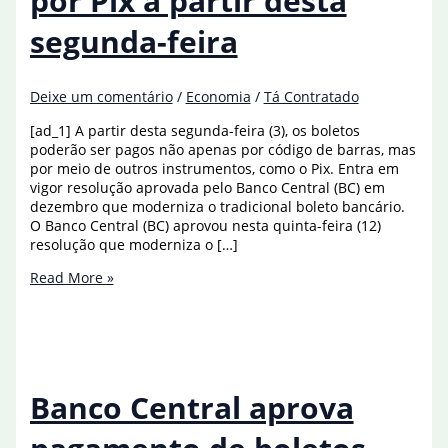
por Pix a partir desta
segunda-feira
Deixe um comentário
/
Economia
/
Tá Contratado
[ad_1] A partir desta segunda-feira (3), os boletos
poderão ser pagos não apenas por código de barras, mas
por meio de outros instrumentos, como o Pix. Entra em
vigor resolução aprovada pelo Banco Central (BC) em
dezembro que moderniza o tradicional boleto bancário.
O Banco Central (BC) aprovou nesta quinta-feira (12)
resolução que moderniza o […]
Boletos
Read More »
podem
ser
pagos
por
Pix
a
Banco Central aprova
partir
desta
segunda-