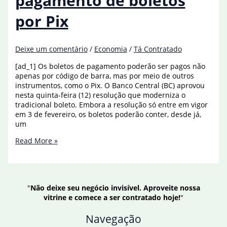
pagamento de boletos
feira
por Pix
Deixe um comentário
/
Economia
/
Tá Contratado
[ad_1] Os boletos de pagamento poderão ser pagos não
apenas por código de barra, mas por meio de outros
instrumentos, como o Pix. O Banco Central (BC) aprovou
nesta quinta-feira (12) resolução que moderniza o
tradicional boleto. Embora a resolução só entre em vigor
em 3 de fevereiro, os boletos poderão conter, desde já,
um
Banco
Read More »
Central
aprova
pagamento
de
"
Não deixe seu negócio invisível. Aproveite nossa
boletos
vitrine e comece a ser contratado hoje!
"
por
Pix
Navegação