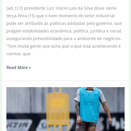
[ad_1] O presidente Luiz Inácio Lula da Silva disse nesta
terça-feira (15) que o bom momento do setor industrial
pode ser atribuído às políticas adotadas pelo governo, que
pregam estabilidades econômica, política, jurídica e social,
assegurando previsibilidade para o ambiente de negócios.
“Tem muita gente que acha que o que está acontecendo é
normal, que
Em
Read More »
fábrica
de
carro,
Lula
destaca
aumento
de
investimentos