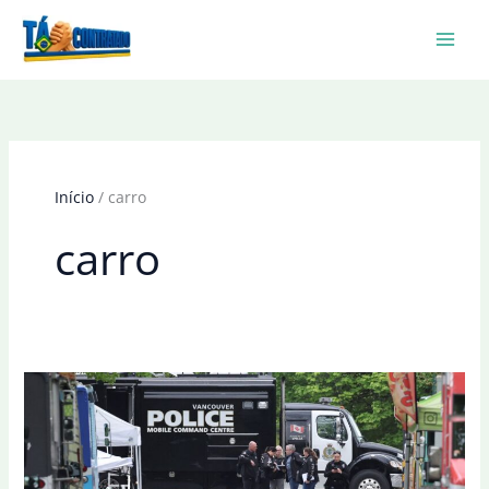
Ir
para
o
conteúdo
Início
carro
carro