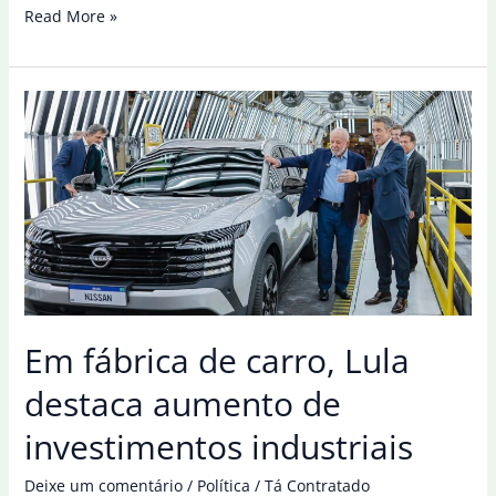
Homem
Read More »
joga
carro
contra
dezenas
de
pessoas
no
Canadá;
11
morreram
Em fábrica de carro, Lula
destaca aumento de
investimentos industriais
Deixe um comentário
/
Política
/
Tá Contratado