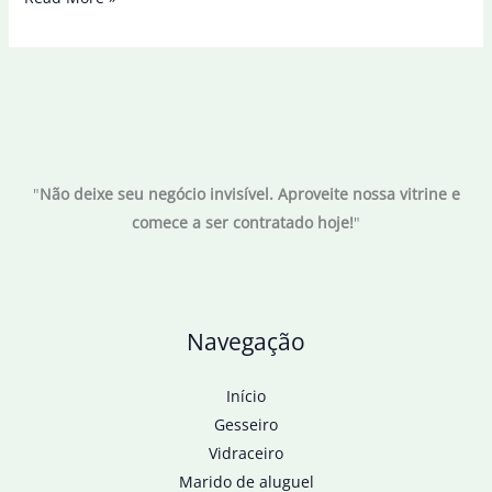
Garro
se
envolve
em
acidente
de
"
Não deixe seu negócio invisível. Aproveite nossa vitrine e
carro
comece a ser contratado hoje!
"
com
vítima
fatal
Navegação
Início
Gesseiro
Vidraceiro
Marido de aluguel