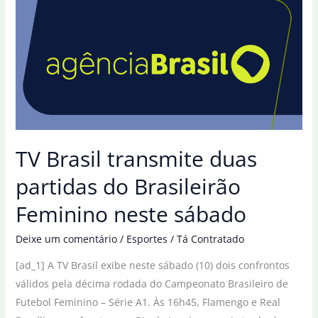
no
Pan-
americano
Sênior
de
wrestling
TV Brasil transmite duas
partidas do Brasileirão
Feminino neste sábado
Deixe um comentário
/
Esportes
/
Tá Contratado
[ad_1] A TV Brasil exibe neste sábado (10) dois confrontos
válidos pela décima rodada do Campeonato Brasileiro de
Futebol Feminino – Série A1. Às 16h45, Flamengo e Real