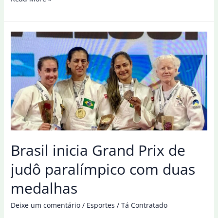
brasileiro
garante
duas
medalhas
no
Mundial
da
Bélgica
Brasil inicia Grand Prix de
judô paralímpico com duas
medalhas
Deixe um comentário
/
Esportes
/
Tá Contratado