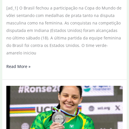
[ad_1] O Brasil fechou a participação na Copa do Mundo de
vôlei sentando com medalhas de prata tanto na disputa
masculina como na feminina. As conquistas na competição
disputada em Indiana (Estados Unidos) foram alcançadas
no último sábado (18). A última partida da equipe feminina
do Brasil foi contra os Estados Unidos. O time verde-
amarelo iniciou
Vôlei
Read More »
sentado:
Brasil
fecha
Copa
do
Mundo
com
duas