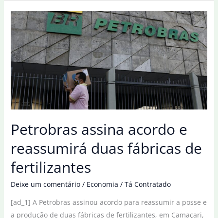
por
equipes,
Brasil
acaba
Mundial
de
Judô
com
duas
medalhas
Petrobras assina acordo e
reassumirá duas fábricas de
fertilizantes
Deixe um comentário
/
Economia
/
Tá Contratado
[ad_1] A Petrobras assinou acordo para reassumir a posse e
a produção de duas fábricas de fertilizantes, em Camaçari,