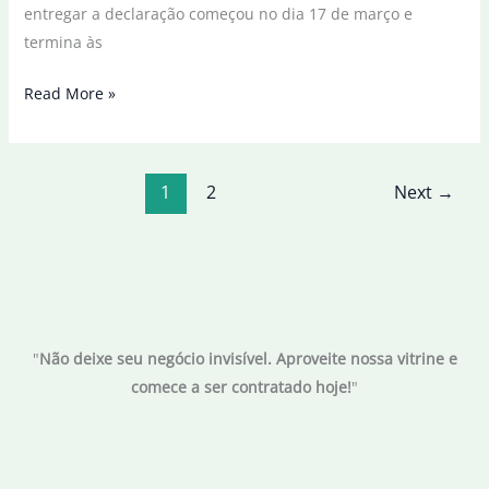
entregar a declaração começou no dia 17 de março e
termina às
Receita
Read More »
recebe
5,3
milhões
1
2
Next
→
de
declarações
do
IR
em
duas
"
Não deixe seu negócio invisível. Aproveite nossa vitrine e
semanas
comece a ser contratado hoje!
"