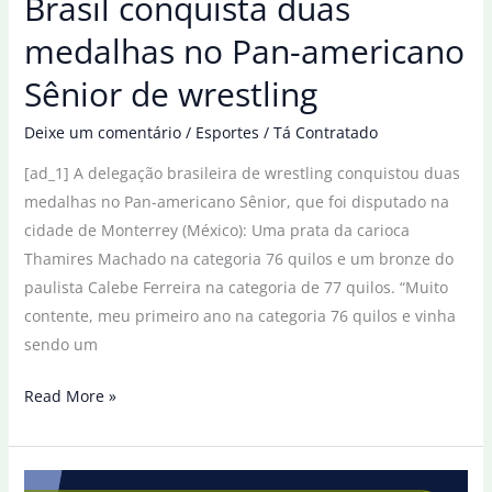
Brasil conquista duas
medalhas no Pan-americano
Sênior de wrestling
Deixe um comentário
/
Esportes
/
Tá Contratado
[ad_1] A delegação brasileira de wrestling conquistou duas
medalhas no Pan-americano Sênior, que foi disputado na
cidade de Monterrey (México): Uma prata da carioca
Thamires Machado na categoria 76 quilos e um bronze do
paulista Calebe Ferreira na categoria de 77 quilos. “Muito
contente, meu primeiro ano na categoria 76 quilos e vinha
sendo um
Brasil
Read More »
conquista
duas
medalhas