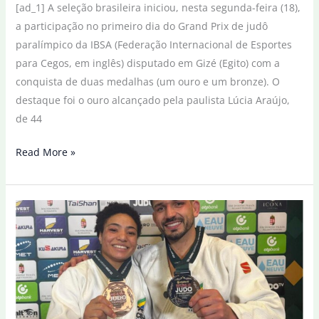
[ad_1] A seleção brasileira iniciou, nesta segunda-feira (18),
a participação no primeiro dia do Grand Prix de judô
paralímpico da IBSA (Federação Internacional de Esportes
para Cegos, em inglês) disputado em Gizé (Egito) com a
conquista de duas medalhas (um ouro e um bronze). O
destaque foi o ouro alcançado pela paulista Lúcia Araújo,
de 44
Brasil
Read More »
inicia
Grand
Prix
de
judô
paralímpico
com
duas
medalhas