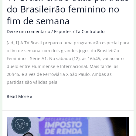
do Brasileirão feminino no
fim de semana
Deixe um comentário
/
Esportes
/
Tá Contratado
[ad_1] A TV Brasil preparou uma programação especial para
o fim de semana com dois grandes jogos do Brasileirão
Feminino – Série A1. No sábado (12), às 16h45, vai ao ar o
duelo entre Fluminense e Internacional. Mais tarde, às
20h45, é a vez de Ferroviária X São Paulo. Ambas as
partidas são válidas pela
TV
Read More »
Brasil
exibe
duas
partidas
do