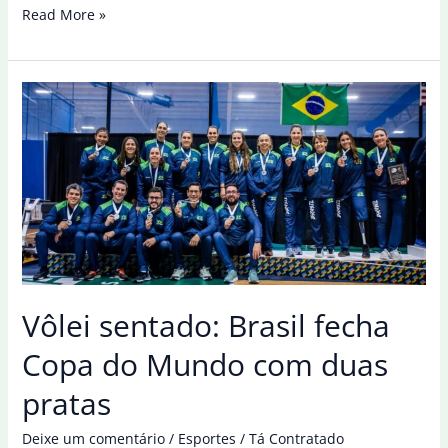
Botafogo
Read More »
fica
duas
vezes
à
frente,
mas
cede
empate
ao
Santos
no
Vôlei sentado: Brasil fecha
Rio
Copa do Mundo com duas
pratas
Deixe um comentário
/
Esportes
/
Tá Contratado