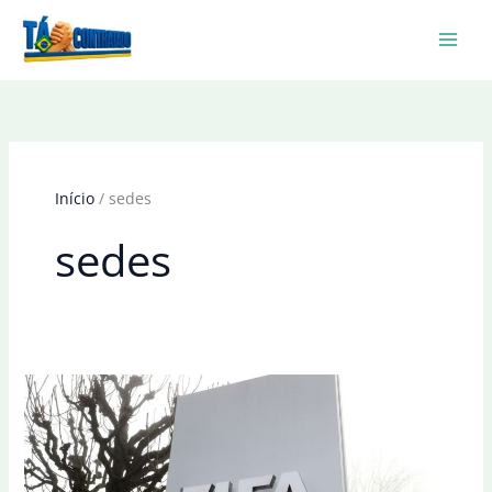
Ir
para
o
conteúdo
Início
sedes
sedes