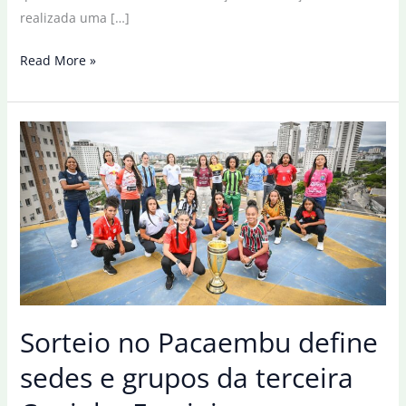
realizada uma […]
Brasil
Read More »
será
uma
das
sedes
da
edição
feminina
da
Fifa
Series
Sorteio no Pacaembu define
sedes e grupos da terceira