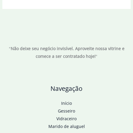
anuncia
sedes
da
Copa
do
Mundo
"
Não deixe seu negócio invisível. Aproveite nossa vitrine e
feminina
comece a ser contratado hoje!
"
de
2027
Navegação
Início
Gesseiro
Vidraceiro
Marido de aluguel