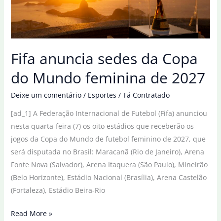
terceira
Copinha
Feminina
Fifa anuncia sedes da Copa
do Mundo feminina de 2027
Deixe um comentário
/
Esportes
/
Tá Contratado
[ad_1] A Federação Internacional de Futebol (Fifa) anunciou
nesta quarta-feira (7) os oito estádios que receberão os
jogos da Copa do Mundo de futebol feminino de 2027, que
será disputada no Brasil: Maracanã (Rio de Janeiro), Arena
Fonte Nova (Salvador), Arena Itaquera (São Paulo), Mineirão
(Belo Horizonte), Estádio Nacional (Brasília), Arena Castelão
(Fortaleza), Estádio Beira-Rio
Fifa
Read More »