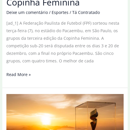
Copinha Feminina
Deixe um comentário
/
Esportes
/
Tá Contratado
[ad_1] A Federação Paulista de Futebol (FPF) sorteou nesta
terça-feira (7), no estádio do Pacaembu, em São Paulo, os
grupos da terceira edição da Copinha Feminina. A
competição sub-20 será disputada entre os dias 3 e 20 de
dezembro, com a final no próprio Pacaembu. São cinco
grupos, com quatro times. O melhor de cada
Sorteio
Read More »
no
Pacaembu
define
sedes
e
grupos
da