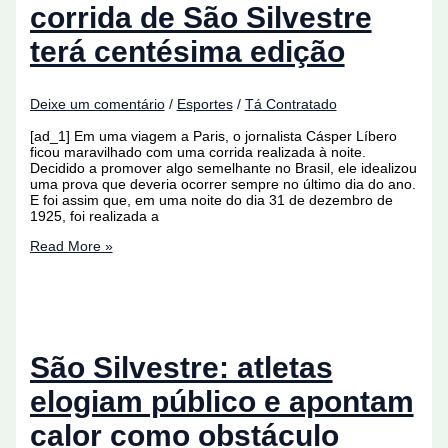
Silvestre
corrida de São Silvestre
terá centésima edição
Deixe um comentário
/
Esportes
/
Tá Contratado
[ad_1] Em uma viagem a Paris, o jornalista Cásper Líbero
ficou maravilhado com uma corrida realizada à noite.
Decidido a promover algo semelhante no Brasil, ele idealizou
uma prova que deveria ocorrer sempre no último dia do ano.
E foi assim que, em uma noite do dia 31 de dezembro de
1925, foi realizada a
Com
Read More »
recorde
de
atletas,
corrida
de
São
Silvestre
São Silvestre: atletas
terá
centésima
elogiam público e apontam
edição
calor como obstáculo