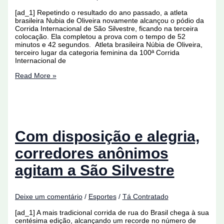
[ad_1] Repetindo o resultado do ano passado, a atleta
brasileira Nubia de Oliveira novamente alcançou o pódio da
Corrida Internacional de São Silvestre, ficando na terceira
colocação. Ela completou a prova com o tempo de 52
minutos e 42 segundos. Atleta brasileira Núbia de Oliveira,
terceiro lugar da categoria feminina da 100ª Corrida
Internacional de
Atleta
Read More »
da
Tanzânia
vence
São
Silvestre
e
Nubia
Com disposição e alegria,
de
Oliveira
corredores anônimos
chega
em
agitam a São Silvestre
3º
Deixe um comentário
/
Esportes
/
Tá Contratado
[ad_1] A mais tradicional corrida de rua do Brasil chega à sua
centésima edição, alcançando um recorde no número de