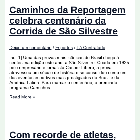
Hall
da
Caminhos da Reportagem
Fama
da
celebra centenário da
São
Silvestre
Corrida de São Silvestre
Deixe um comentário
/
Esportes
/
Tá Contratado
[ad_1] Uma das provas mais icônicas do Brasil chega à
centésima edição este ano: a São Silvestre. Criada em 1925
pelo empresário e jornalista Cásper Líbero, a prova
atravessou um século de história e se consolidou como um
dos eventos esportivos mais prestigiados do Brasil e da
América Latina. Para marcar o centenário, o premiado
programa Caminhos
Caminhos
Read More »
da
Reportagem
celebra
centenário
da
Corrida
de
Com recorde de atletas,
São