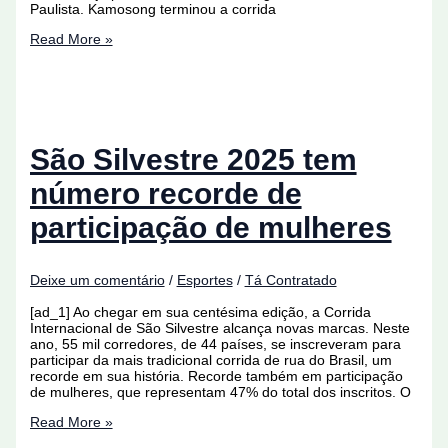
Paulista. Kamosong terminou a corrida
Com
Read More »
ultrapassagem
nos
minutos
finais,
etíope
vence
a
São Silvestre 2025 tem
São
Silvestre
número recorde de
participação de mulheres
Deixe um comentário
/
Esportes
/
Tá Contratado
[ad_1] Ao chegar em sua centésima edição, a Corrida
Internacional de São Silvestre alcança novas marcas. Neste
ano, 55 mil corredores, de 44 países, se inscreveram para
participar da mais tradicional corrida de rua do Brasil, um
recorde em sua história. Recorde também em participação
de mulheres, que representam 47% do total dos inscritos. O
São
Read More »
Silvestre