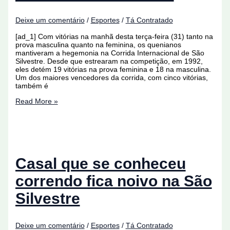
Deixe um comentário
/
Esportes
/
Tá Contratado
[ad_1] Com vitórias na manhã desta terça-feira (31) tanto na
prova masculina quanto na feminina, os quenianos
mantiveram a hegemonia na Corrida Internacional de São
Silvestre. Desde que estrearam na competição, em 1992,
eles detém 19 vitórias na prova feminina e 18 na masculina.
Um dos maiores vencedores da corrida, com cinco vitórias,
também é
São
Read More »
Silvestre:
atletas
elogiam
público
e
apontam
calor
Casal que se conheceu
como
obstáculo
correndo fica noivo na São
Silvestre
Deixe um comentário
/
Esportes
/
Tá Contratado