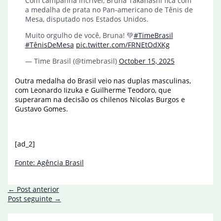
Com campanha incrível, Bruna Takahashi fica com
a medalha de prata no Pan-americano de Tênis de
Mesa, disputado nos Estados Unidos.
Muito orgulho de você, Bruna! 💚
#TimeBrasil
#TênisDeMesa
pic.twitter.com/FRNEtOdXKg
— Time Brasil (@timebrasil)
October 15, 2025
Outra medalha do Brasil veio nas duplas masculinas,
com Leonardo Iizuka e Guilherme Teodoro, que
superaram na decisão os chilenos Nicolas Burgos e
Gustavo Gomes.
[ad_2]
Fonte: Agência Brasil
←
Post anterior
Post seguinte
→