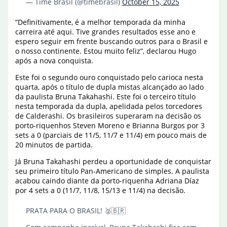
— Time Brasil (@timebrasil)
October 15, 2025
“Definitivamente, é a melhor temporada da minha
carreira até aqui. Tive grandes resultados esse ano e
espero seguir em frente buscando outros para o Brasil e
o nosso continente. Estou muito feliz”, declarou Hugo
após a nova conquista.
Este foi o segundo ouro conquistado pelo carioca nesta
quarta, após o título de dupla mistas alcançado ao lado
da paulista Bruna Takahashi. Este foi o terceiro título
nesta temporada da dupla, apelidada pelos torcedores
de Calderashi. Os brasileiros superaram na decisão os
porto-riquenhos Steven Moreno e Brianna Burgos por 3
sets a 0 (parciais de 11/5, 11/7 e 11/4) em pouco mais de
20 minutos de partida.
Já Bruna Takahashi perdeu a oportunidade de conquistar
seu primeiro título Pan-Americano de simples. A paulista
acabou caindo diante da porto-riquenha Adriana Díaz
por 4 sets a 0 (11/7, 11/8, 15/13 e 11/4) na decisão.
PRATA PARA O BRASIL! 🥈🇧🇷