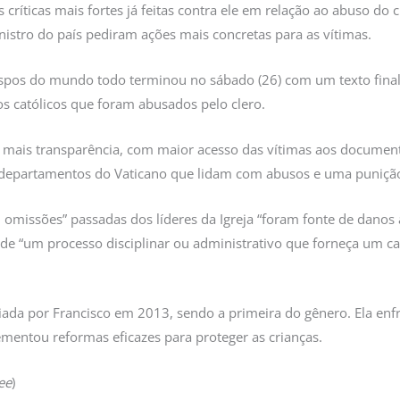
ríticas mais fortes já feitas contra ele em relação ao abuso do c
istro do país pediram ações mais concretas para as vítimas.
spos do mundo todo terminou no sábado (26) com um texto final
los católicos que foram abusados pelo clero.
u mais transparência, com maior acesso das vítimas aos documen
s departamentos do Vaticano que lidam com abusos e uma punição 
 omissões” passadas dos líderes da Igreja “foram fonte de danos 
 de “um processo disciplinar ou administrativo que forneça um ca
iada por Francisco em 2013, sendo a primeira do gênero. Ela enfr
mentou reformas eficazes para proteger as crianças.
ee
)