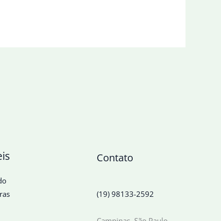
eis
Contato
do
ras
(19) 98133-2592
Campinas, São Paulo