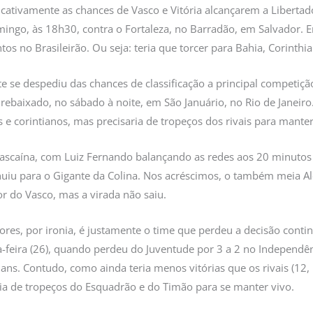
ativamente as chances de Vasco e Vitória alcançarem a Libertado
ingo, às 18h30, contra o Fortaleza, no Barradão, em Salvador. 
s no Brasileirão. Ou seja: teria que torcer para Bahia, Corinthi
e se despediu das chances de classificação a principal competiç
 rebaixado, no sábado à noite, em São Januário, no Rio de Janei
e corintianos, mas precisaria de tropeços dos rivais para manter
vascaína, com Luiz Fernando balançando as redes aos 20 minutos
iu para o Gigante da Colina. Nos acréscimos, o também meia Ale
or do Vasco, mas a virada não saiu.
res, por ironia, é justamente o time que perdeu a decisão contin
a-feira (26), quando perdeu do Juventude por 3 a 2 no Independê
ians. Contudo, como ainda teria menos vitórias que os rivais (12
dia de tropeços do Esquadrão e do Timão para se manter vivo.