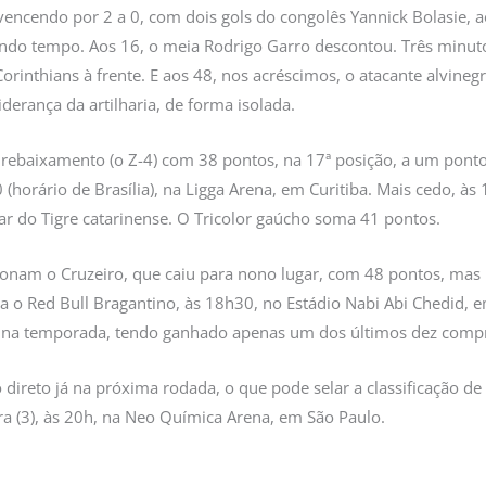
vencendo por 2 a 0, com dois gols do congolês Yannick Bolasie, 
do tempo. Aos 16, o meia Rodrigo Garro descontou. Três minutos
Corinthians à frente. E aos 48, nos acréscimos, o atacante alvine
iderança da artilharia, de forma isolada.
 rebaixamento (o Z-4) com 38 pontos, na 17ª posição, a um ponto
(horário de Brasília), na Ligga Arena, em Curitiba. Mais cedo, à
ar do Tigre catarinense. O Tricolor gaúcho soma 41 pontos.
sionam o Cruzeiro, que caiu para nono lugar, com 48 pontos, mas
 o Red Bull Bragantino, às 18h30, no Estádio Nabi Abi Chedid, e
 na temporada, tendo ganhado apenas um dos últimos dez compro
o direto já na próxima rodada, o que pode selar a classificação d
ra (3), às 20h, na Neo Química Arena, em São Paulo.