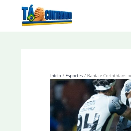
Ir
para
o
conteúdo
Início
Esportes
Bahia e Corinthians 