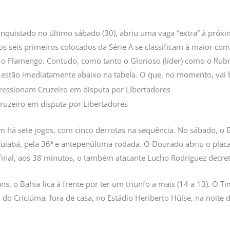
onquistado no último sábado (30), abriu uma vaga “extra” à próxi
s seis primeiros colocados da Série A se classificam à maior co
 o Flamengo. Contudo, como tanto o Glorioso (líder) como o Rub
e estão imediatamente abaixo na tabela. O que, no momento, vai 
m há sete jogos, com cinco derrotas na sequência. No sábado, o
 Cuiabá, pela 36ª e antepenúltima rodada. O Dourado abriu o plac
final, aos 38 minutos, o também atacante Lucho Rodríguez decreto
, o Bahia fica à frente por ter um triunfo a mais (14 a 13). O
ma do Criciúma, fora de casa, no Estádio Heriberto Hülse, na noite