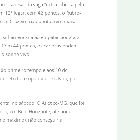
res, apesar da vaga “extra” aberta pelo
Em 12º lugar, com 42 pontos, o Rubro-
ans e Cruzeiro não pontuarem mais.
ão sul-americana ao empatar por 2 a 2
ro. Com 44 pontos, os cariocas podem
 o sonho vivo.
 do primeiro tempo e aos 10 do
x Teixeira empatou e reavivou, por
ental no sábado. O Atlético-MG, que foi
ncia, em Belo Horizonte, até pode
, no máximo), não conseguiria