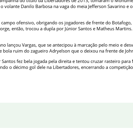
 na campanha do título da Libertadores de 2013, tomaram o Monum
 volante Danilo Barbosa na vaga do meia Jefferson Savarino e o la
o campo ofensivo, obrigando os jogadores de frente do Botafogo
 Jorge, então, trocou a dupla por Júnior Santos e Matheus Martin
riano lançou Vargas, que se antecipou à marcação pelo meio e des
 bola ruim do zagueiro Adryelson que o deixou na frente de John,
 Santos fez bela jogada pela direita e tentou cruzar rasteiro para
ando o décimo gol dele na Libertadores, encerrando a competição c