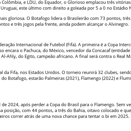
da Colômbia, e LDU, do Equador, o Glorioso emplacou três vitória
ruguai, este último com direito a goleada por 5 a 0 no Estádio Ni
ais gloriosa. O Botafogo lidera o Brasileirão com 73 pontos, trê
ntos e três jogos pela frente, ainda podem alcançar o Alvinegro.
ação Internacional de Futebol (Fifa). A primeira é a Copa Interco
so encara o Pachuca, do México, vencedor da Concacaf (entidade
Al-Ahly, do Egito, campeão africano. A final será contra o Real 
al da Fifa, nos Estados Unidos. O torneio reunirá 32 clubes, send
 do Botafogo, estarão Palmeiras (2021), Flamengo (2022) e Flumi
l de 2024, após perder a Copa do Brasil para o Flamengo. Sem ven
a posição, com 44 pontos, a três do Bahia, oitavo colocado e qu
eiros correr atrás de uma nova chance para tentar o bi em 2025.