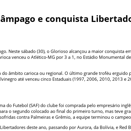
lâmpago e conquista Libertado
fogo. Neste sábado (30), o Glorioso alcançou a maior conquista 
ioca venceu o Atlético-MG por 3 a 1, no Estádio Monumental de
m do âmbito carioca ou regional. O último grande troféu erguido 
 o Alvinegro até venceu cinco Estaduais (1997, 2006, 2010, 2013 
ima do Futebol (SAF) do clube foi comprada pelo empresário inglê
para o segundo colocado ao final do primeiro turno, mas teve g
 sofridas contra Palmeiras e Grêmio, a equipe terminou o campeo
 Libertadores deste ano, passando por Aurora, da Bolívia, e Red 