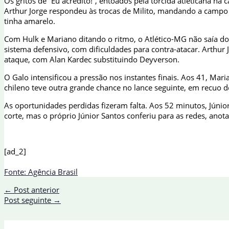
Os gritos de “Eu acredito!”, entoados pela torcida atleticana
Arthur Jorge respondeu às trocas de Milito, mandando a campo o
tinha amarelo.
Com Hulk e Mariano ditando o ritmo, o Atlético-MG não saía d
sistema defensivo, com dificuldades para contra-atacar. Arthur
ataque, com Alan Kardec substituindo Deyverson.
O Galo intensificou a pressão nos instantes finais. Aos 41, Ma
chileno teve outra grande chance no lance seguinte, em recuo de
As oportunidades perdidas fizeram falta. Aos 52 minutos, Júnior
corte, mas o próprio Júnior Santos conferiu para as redes, anot
[ad_2]
Fonte: Agência Brasil
←
Post anterior
Post seguinte
→