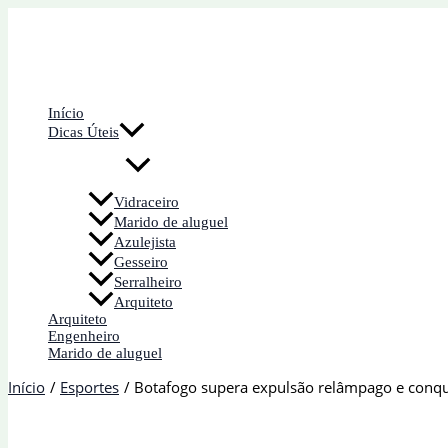
Ir
para
o
conteúdo
Início
Dicas Úteis
Vidraceiro
Marido de aluguel
Azulejista
Gesseiro
Serralheiro
Arquiteto
Arquiteto
Engenheiro
Marido de aluguel
Início
Esportes
Botafogo supera expulsão relâmpago e conqui