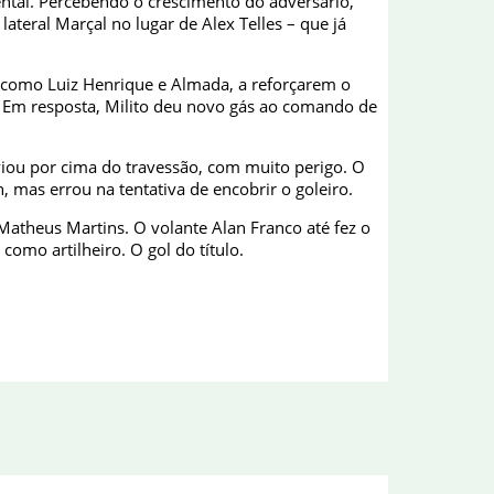
ental. Percebendo o crescimento do adversário,
teral Marçal no lugar de Alex Telles – que já
, como Luiz Henrique e Almada, a reforçarem o
s. Em resposta, Milito deu novo gás ao comando de
viou por cima do travessão, com muito perigo. O
 mas errou na tentativa de encobrir o goleiro.
 Matheus Martins. O volante Alan Franco até fez o
omo artilheiro. O gol do título.