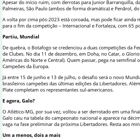
Apesar do início ruim, com derrotas para Junior Barranquilla, 
Palmeiras, São Paulo (ambos de forma dramática) e Penãrol, do U
A volta por cima pós-2023 está coroada, mas pode ficar ainda m
para o fim da competição – Internacional e Fortaleza, com 65 po
Partiu, Mundial
De quebra, o Botafogo se credenciou a duas competições da Feder
de Clubes. No dia 11 de dezembro, em Doha, no Catar, o Glorio
Américas do Norte e Central). Quem passar, pega na semifinal o 
Campeões da Europa.
Já entre 15 de junho e 13 de julho, o desafio será o novo Mundi
brasileiros campeões das últimas edições da Libertadores. Além
Plate completam os representantes sul-americanos.
E agora, Galo?
O Atlético-MG, por sua vez, voltou a ser derrotado em uma fina
Galo caiu na tabela do campeonato nacional e aparece na décim
vaga na fase preliminar da próxima Libertadores. Resta aos min
Um a menos, dois a mais