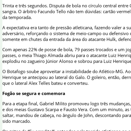
Trinta e três segundos. Disputa de bola no círculo central entr
sangra. O árbitro Facundo Tello não tem dúvidas: cartão ver
da temporada.
A expectativa era tanto de pressão atleticana, fazendo valer 
adversário, reforçando o sistema de meio-campo ou defensivo 
somente em chutes da entrada da área do atacante Hulk, defend
Com apenas 22% de posse de bola, 79 passes trocados e um joga
passes, o meia Thiago Almada abriu para o atacante Luiz Henriq
explodiu no zagueiro Júnior Alonso e sobrou para Luiz Henriqu
O Botafogo soube aproveitar a instabilidade do Atlético-MG. A
Henrique se antecipou ao lateral do Galo. O goleiro, então, der
que o lateral Alex Telles bateu e converteu.
Fogão se segura e comemora
Para a etapa final, Gabriel Milito promoveu logo três mudança
e dos meias Gustavo Scarpa e Fausto Vera. Com um minuto, as tr
saltar, mandou de cabeça, no ângulo de John, descontando para
sido marcado.