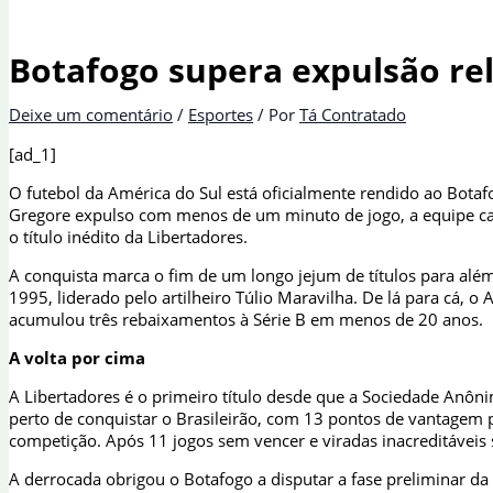
Botafogo supera expulsão re
Deixe um comentário
/
Esportes
/ Por
Tá Contratado
[ad_1]
O futebol da América do Sul está oficialmente rendido ao Bota
Gregore expulso com menos de um minuto de jogo, a equipe car
o título inédito da Libertadores.
A conquista marca o fim de um longo jejum de títulos para alé
1995, liderado pelo artilheiro Túlio Maravilha. De lá para cá,
acumulou três rebaixamentos à Série B em menos de 20 anos.
A volta por cima
A Libertadores é o primeiro título desde que a Sociedade Anôn
perto de conquistar o Brasileirão, com 13 pontos de vantagem 
competição. Após 11 jogos sem vencer e viradas inacreditáveis
A derrocada obrigou o Botafogo a disputar a fase preliminar da