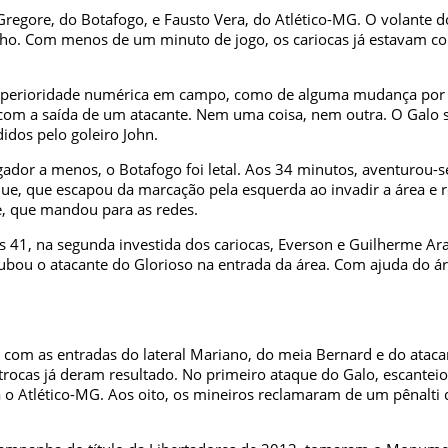
e Gregore, do Botafogo, e Fausto Vera, do Atlético-MG. O volante 
melho. Com menos de um minuto de jogo, os cariocas já estavam
a superioridade numérica em campo, como de alguma mudança por 
com a saída de um atacante. Nem uma coisa, nem outra. O Galo 
idos pelo goleiro John.
dor a menos, o Botafogo foi letal. Aos 34 minutos, aventurou-se
ue, que escapou da marcação pela esquerda ao invadir a área e ro
e, que mandou para as redes.
os 41, na segunda investida dos cariocas, Everson e Guilherme A
rubou o atacante do Glorioso na entrada da área. Com ajuda do árb
s, com as entradas do lateral Mariano, do meia Bernard e do ata
ocas já deram resultado. No primeiro ataque do Galo, escanteio. 
 o Atlético-MG. Aos oito, os mineiros reclamaram de um pênalti 