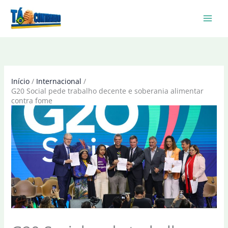
Ir
para
o
conteúdo
Início
Internacional
G20 Social pede trabalho decente e soberania alimentar
contra fome