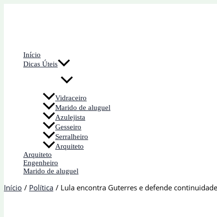
Ir
para
o
conteúdo
Início
Dicas Úteis
Vidraceiro
Marido de aluguel
Azulejista
Gesseiro
Serralheiro
Arquiteto
Arquiteto
Engenheiro
Marido de aluguel
Início
Política
Lula encontra Guterres e defende continuidade